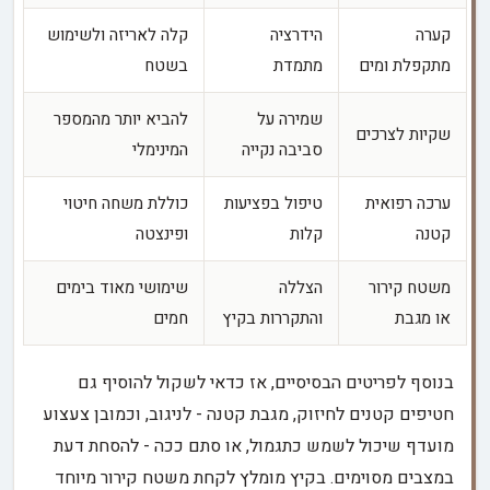
קערה
הידרציה
קלה לאריזה ולשימוש
מתקפלת ומים
מתמדת
בשטח
שמירה על
להביא יותר מהמספר
שקיות לצרכים
סביבה נקייה
המינימלי
ערכה רפואית
טיפול בפציעות
כוללת משחה חיטוי
קטנה
קלות
ופינצטה
משטח קירור
הצללה
שימושי מאוד בימים
או מגבת
והתקררות בקיץ
חמים
בנוסף לפריטים הבסיסיים, אז כדאי לשקול להוסיף גם
חטיפים קטנים לחיזוק, מגבת קטנה - לניגוב, וכמובן צעצוע
מועדף שיכול לשמש כתגמול, או סתם ככה - להסחת דעת
במצבים מסוימים. בקיץ מומלץ לקחת משטח קירור מיוחד