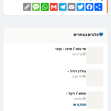
Copy
Message
WhatsApp
Gmail
Telegram
Email
Twitter
Facebook
Share
Link
כלבים נבחרים
שי טסו / שיצו - קוצי
קרית גת
גולדן דודל -
תל אביב
תחש / דקל -
אלומה
6,500 ₪