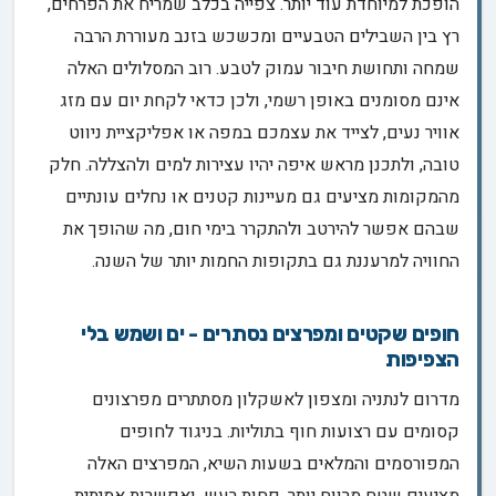
הופכת למיוחדת עוד יותר. צפייה בכלב שמריח את הפרחים,
רץ בין השבילים הטבעיים ומכשכש בזנב מעוררת הרבה
שמחה ותחושת חיבור עמוק לטבע. רוב המסלולים האלה
אינם מסומנים באופן רשמי, ולכן כדאי לקחת יום עם מזג
אוויר נעים, לצייד את עצמכם במפה או אפליקציית ניווט
טובה, ולתכנן מראש איפה יהיו עצירות למים ולהצללה. חלק
מהמקומות מציעים גם מעיינות קטנים או נחלים עונתיים
שבהם אפשר להירטב ולהתקרר בימי חום, מה שהופך את
החוויה למרעננת גם בתקופות החמות יותר של השנה.
חופים שקטים ומפרצים נסתרים - ים ושמש בלי
הצפיפות
מדרום לנתניה ומצפון לאשקלון מסתתרים מפרצונים
קסומים עם רצועות חוף בתוליות. בניגוד לחופים
המפורסמים והמלאים בשעות השיא, המפרצים האלה