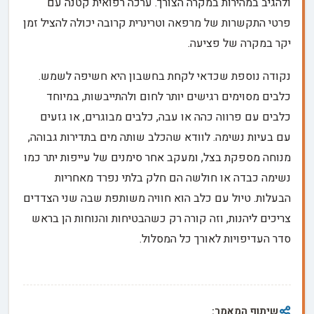
ולהגיב במהירות במקרה הצורך. ערכה רפואית קטנה עם
פרטי התקשרות של מרפאה וטרינרית קרובה יכולה להציל זמן
יקר במקרה של פציעה.
נקודה נוספת שכדאי לקחת בחשבון היא חשיפה לשמש.
כלבים מסוימים רגישים יותר לחום ולהתייבשות, במיוחד
כלבים עם פרווה כהה או עבה, כלבים מבוגרים, או גזעים
עם בעיות נשימה. לוודא שהכלב שותה מים בתדירות גבוהה,
מנוחה מספקת בצל, ומעקב אחר סימנים של עייפות יתר כמו
נשימה כבדה או חולשה הם חלק בלתי נפרד מאחריות
הבעלות. טיול עם כלב הוא חוויה משותפת שבה שני הצדדים
צריכים ליהנות, וזה קורה רק כשהבטיחות והנוחות הן בראש
סדר העדיפויות לאורך כל המסלול.
שיתוף המאמר: