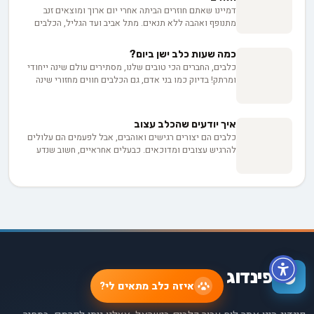
דמיינו שאתם חוזרים הביתה אחרי יום ארוך ומוצאים זנב
מתנופף ואהבה ללא תנאים. מתל אביב ועד הגליל, הכלבים
שלנו מבינים אותנו בצורה מופלאה - יותר מבני אדם. איך זה
שצאצאי זאבים פראיים הפכו לחברים הנאמנים שלנו? ומה
כמה שעות כלב ישן ביום?
מגלה המדע על הכוח של הקשר הזה לחזק את בריאותנו
כלבים, החברים הכי טובים שלנו, מסתירים עולם שינה ייחודי
הנפשית?
ומרתק! בדיוק כמו בני אדם, גם הכלבים חווים מחזורי שינה
מגוונים הכוללים שלבים שונים, אך עם סגנון משלהם. מה
תפקידו של כל שלב? איך הגיל, הגזע והסביבה משפיעים על
הרגלי השינה שלהם? ואיך נוכל לעזור להם לישון טוב יותר
איך יודעים שהכלב עצוב
ולשפר את בריאותם ואיכות חייהם? בואו נצלול יחד אל תוך
כלבים הם יצורים רגישים ואוהבים, אבל לפעמים הם עלולים
עולם החלומות הכלביים ונגלה את כל הסודות שיעזרו לכם
להרגיש עצובים ומדוכאים. כבעלים אחראיים, חשוב שנדע
להבין ולדאוג לשינה האיכותית שלהם!
לזהות את הסימנים לכך שכלבנו האהוב אינו מרגיש בטוב -
נפשית. שינויים בהתנהגות, סימנים פיזיים, ואובדן התלהבות
הם רק כמה מהרמזים שיכולים לרמז על מצוקה רגשית אצל
הכלב שלנו. אם אתם רוצים ללמוד איך לזהות שהכלב שלכם
סובל מדיכאון, ומה תוכלו לעשות כדי לעזור לו להתגבר על
תקופה קשה זו - המשיכו לקרוא. מאמר זה יספק לכם את
הכלים והידע הדרושים כדי להיות שם בשביל החבר הכי טוב
שלכם, ברגעים הקשים.
פינדוג
איזה כלב מתאים לי?