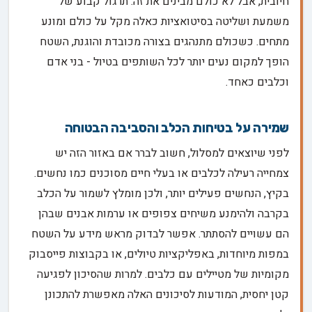
חיובית, אבל לא כולם מבינים את זה. תרגול קבוע של
משמעת ושליטה בסיטואציות כאלה מקל על כולם ומונע
מתחים. כשכולם מתנהגים בצורה מכובדת והוגנת, השטח
הופך למקום נעים יותר לכל השותפים בטיול - בני אדם
וכלבים כאחד.
שמירה על בטיחות הכלב והסביבה הבטוחה
לפני שיוצאים למסלול, חשוב לברר אם באזור הזה יש
צמחייה רעילה לכלבים או בעלי חיים מסוכנים כמו נחשים.
בקיץ, הנחשים פעילים יותר, ולכן מומלץ לשמור על הכלב
בקרבה ולהימנע משיחים צפופים או ערמות אבנים שבהן
הם עשויים להסתתר. אפשר לבדוק מראש מידע על השטח
במפות מיוחדות, באפליקציות טיולים, או בקבוצות פייסבוק
מקומיות של מטיילים עם כלבים. למרות שהסיכון לפגיעה
קטן יחסית, המודעות לסיכונים האלה מאפשרת להתכונן