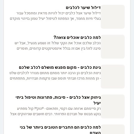
הבית לכלב, בין אם למכירה ובין אם לאימוץ, ועד למחיר
דילול שיער לכלבים
שמשתנה בין גורים באותה מלטה. בפועל השאלה היא לא רק
דילול שיער אצל כלבים יכול להיות מדאיג ומתסכל עבור
כמה זה עולה, אלא כמה שקיפות המפרסם מוכן להציע
בעלי חיות מחמד, אך המפתח לטיפול יעיל טמון בזיהוי מוקדם
כשמבקשים ממנו פרטים.
של הבעיה. במאמר זה, נצלול לעומק הגורמים העיקריים
לדילול שיער בכלבים, החל משינויים תזונתיים וחוסרים
הורמונליים ועד למחלות עור ולחץ סביבתי. בעזרת הבנה
למה כלבים אוכלים צואה?
מעמיקה של הסיבות השורשיות, נחשוף בפניכם מגוון רחב של
הכלב שלכם אוכל את הקקי שלו? זה נשמע מגעיל, אבל יש
אפשרויות טיפול, כולל שינויי תזונה, תוספי מזון חיוניים
סיבה לזה! בין אם זה בגלל אינסטינקטים קדומים, חוסרים
וטיפוח קבוע של הפרווה. הצטרפו אלינו למסע מרתק בעולם
תזונתיים או סיבות רפואיות, חשוב להבין למה הם עושים את
בריאות העור והשיער של חברינו הכלביים, ולמדו כיצד תוכלו
זה ואיך לגמול אותם מההרגל. גלו על הסיכונים הבריאותיים,
להעניק לכלב שלכם את המראה הזוהר והבריא ביותר. בין אם
שינויים בתזונה, שיטות אילוף יעילות ועוד - כדי שתוכלו
אתם מטפלים בבעיה קיימת או פשוט מחפשים דרכים למנוע
גינת כלבים - מקום מפגש מושלם לכלב שלכם
ליהנות מחברת הכלב שלכם בלי הפתעות לא נעימות!
את הופעתה, המאמר הזה הוא המדריך המושלם עבורכם.
גינות הכלבים הן הרבה יותר מסתם מתחם מגודר לכלבים שלנו
- הן מהוות מרכז חברתי תוסס שבו נרקמות חברויות, מתפתחים
כישורים, ונבנים קשרים מיוחדים בין כלבים לבעליהם. בואו
נגלה איך המרחבים הירוקים האלה הופכים לזירת אימונים,
מגרש משחקים ומקום מפגש שוקק חיים עבור כולנו.
גיהוק אצל כלבים - סיבות, פתרונות וטיפול ביתי
יעיל
רק סיימתם ארוחה עם רקסי, ופתאום - *הוק*! קול מפתיע
בוקע מבטנו של חברכם הפרוותי. רבים חושבים שגיהוקים אצל
כלבים הם סתם תופעה חמודה, אבל אנחנו יודעים שהם
עשויים להעיד על דברים חשובים בבריאותו. בואו נגלה יחד את
למה כלבים הם החברים הטובים ביותר של בני
הסודות שמסתתרים מאחורי הקונצרט הבטני הזה.
האדם