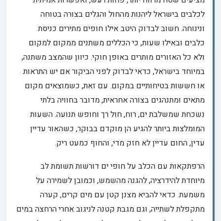
מציעים שטח מרווח יותר, פחות רעש, ואפשרות אמיתית
לכלבים בישראל ליהנות מהחול והגלים בצורה בטוחה
ונינוחה. חשוב לבדוק היטב אילו חופים מתירים כניסת
כלבים ובאילו שעות, כי הכללים משתנים ממקום למקום
ולא כל האזורים מותרים באופן חוקי. כיוון שהמצב משתנה,
במיוחד בישראל, כדאי לבדוק לפני הביקור אם יש התראות
או חששות בטיחותיים במקום. עם זאת, כשמוצאים מקום
מתאים ומתנהגים בצורה אחראית, מדובר בחוויה בלתי
נשכחת שמשלבת ים, רוח, חול רך וחופש תנועה. השעות
המומלצות ביותר להגיע הן מוקדם בבוקר, כשהאור עדיין
עדין, החום עדיין לא חזק מדי, והחוף כמעט ריק.
הרפתקאות עם הכלב על חופי ים דורשות תשומת לב
מיוחדת להידרציה, להגנה מהשמש, וכמובן לשמירה על
משמעת. כדאי להביא מצנן קטן עם מים קרים, קערה
מתקפלת לשתייה, וגם מגבת קטנה לניגוב אחרי הרחצה במים