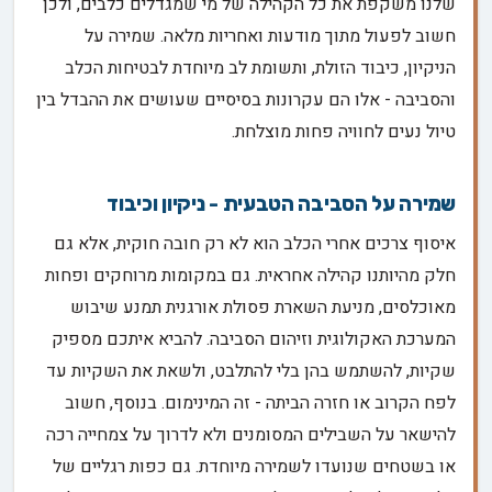
שלנו משקפת את כל הקהילה של מי שמגדלים כלבים, ולכן
חשוב לפעול מתוך מודעות ואחריות מלאה. שמירה על
הניקיון, כיבוד הזולת, ותשומת לב מיוחדת לבטיחות הכלב
והסביבה - אלו הם עקרונות בסיסיים שעושים את ההבדל בין
טיול נעים לחוויה פחות מוצלחת.
שמירה על הסביבה הטבעית - ניקיון וכיבוד
איסוף צרכים אחרי הכלב הוא לא רק חובה חוקית, אלא גם
חלק מהיותנו קהילה אחראית. גם במקומות מרוחקים ופחות
מאוכלסים, מניעת השארת פסולת אורגנית תמנע שיבוש
המערכת האקולוגית וזיהום הסביבה. להביא איתכם מספיק
שקיות, להשתמש בהן בלי להתלבט, ולשאת את השקיות עד
לפח הקרוב או חזרה הביתה - זה המינימום. בנוסף, חשוב
להישאר על השבילים המסומנים ולא לדרוך על צמחייה רכה
או בשטחים שנועדו לשמירה מיוחדת. גם כפות רגליים של