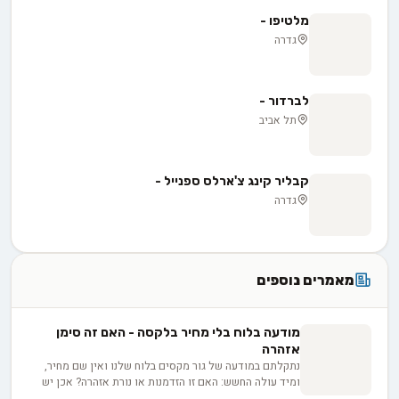
מלטיפו -
גדרה
לברדור -
תל אביב
קבליר קינג צ'ארלס ספנייל -
גדרה
מאמרים נוספים
מודעה בלוח בלי מחיר בלקסה - האם זה סימן
אזהרה
נתקלתם במודעה של גור מקסים בלוח שלנו ואין שם מחיר,
ומיד עולה החשש: האם זו הזדמנות או נורת אזהרה? אכן יש
לכך סיבות לגיטימיות, החל מרצון המפרסם לוודא התאמה בין