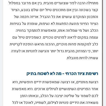
מתחילה הרבה לפני שצועדים מהבית. בין אם מדובר במסלול
קצר בשכונה ובין אם מתכננים טיול יום שלם בטבע, הציוד
והתכנון המוקדם עושים את כל ההבדל. אריזה חכמה של
הציוד החיוני מונעת הפתעות לא נעימות, שומרת על בטיחות
הכלב ושל מי שמלווה אותו, ומאפשרת להתמקד בחוויה
עצמה במקום לדאוג לפרטים טכניים. כשמכינים טיול עם
כלב למקומות פחות מוכרים, ההכנה מראש הופכת לקריטית
יותר, כי המרחק מהבית גדול יותר והגישה לחנויות או לעזרה
עשויה להיות מוגבלת.
רשימת ציוד הכרחי - מה לא לשכוח בתיק
רצועת מותניים, או רצועה שמאפשרת ידיים חופשיות, היא
אחד הפריטים השימושיים לטיולים ארוכים. היא מאפשרת
לכם לשמור על שליטה יציבה על הכלב, ובאותו הזמן
משאירה את הידיים פנויות לצילום, לשתייה, לאוכל או לכל