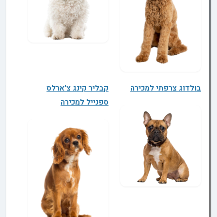
בולדוג צרפתי למכירה
קבליר קינג צ'ארלס
ספנייל למכירה