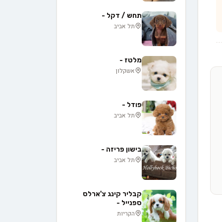
תחש / דקל -
תל אביב
מלטז -
אשקלון
פודל -
תל אביב
בישון פריזה -
תל אביב
קבליר קינג צ'ארלס
ספנייל -
הקריות