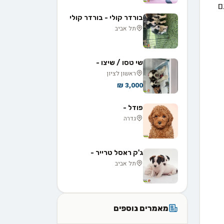
ם
בורדר קולי - בורדר קולי
תל אביב
שי טסו / שיצו -
ראשון לציון
3,000 ₪
פודל -
גדרה
ג'ק ראסל טרייר -
תל אביב
מאמרים נוספים