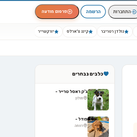
|
פרסום מודעה
התחברות
הרשמה
גולדן רטריבר
קינג צ׳ארלס
יורקשייר
ביגל
כלבים נבחרים
ג'ק ראסל טרייר -
חולון
פודל -
רווחה