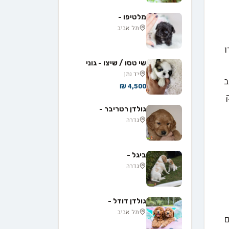
מלטיפו -
תל אביב
ו
שי טסו / שיצו - גוני
יד נתן
ב
4,500 ₪
גולדן רטריבר -
גדרה
ביגל -
גדרה
גולדן דודל -
תל אביב
ם