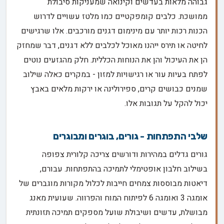
גבוהה מלאות בעדשים וקינואה שמעניקות סיבולת
ממושכת. כלבים קומפקטיים כמו מלטז עשויים לדרוש
הכנות רכות יותר עם מינימום דגנים מורכבים. אלו שרגישים
לחיטה או תירס ייהנו מאוכל לכלבים ללא דגנים, דבר שמחזק
הן את העיכול והן את הנוחות הכללית. חלק מהגזעים נוטים
לפתח בעיות עור או רגישויות למזון - במקרים כאלה שילוב
שמנים כבושים קרים, ספירולינה או ירקות מלאים באבץ
יכול להקל על תגובות אלו.
שלבי התפתחות - גורים, בוגרים ומבוגרים
גורים גדלים במהירות ודורשים צריכה קלורית צפופה
בשילוב חלבון אופטימלי לתמיכה בהתפתחות. עבורם,
דיאטות מבוססות צמחים חייבות לכלול מקורות מוגברים של
אומגה 3 ואומגה 6 לפיתוח המוח והפרווה. שעועית מאנג
מבושלת, עדשים ושיבולת שועל מספקים תמיכה תזונתית