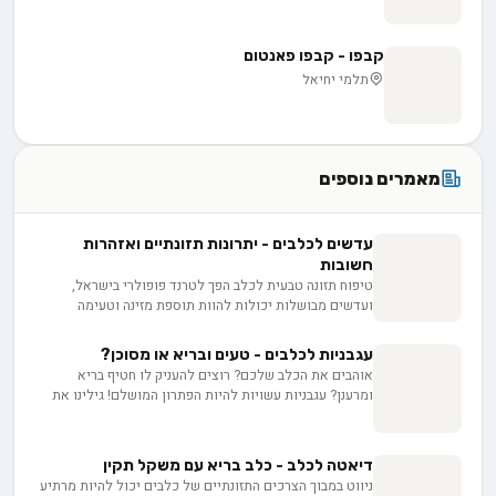
קבפו - קבפו פאנטום
תלמי יחיאל
מאמרים נוספים
עדשים לכלבים - יתרונות תזונתיים ואזהרות
חשובות
טיפוח תזונה טבעית לכלב הפך לטרנד פופולרי בישראל,
ועדשים מבושלות יכולות להוות תוספת מזינה וטעימה
לתפריט הקבוע של חברכם הפרוותי. במאמר זה תגלו כיצד
להכין עדשים בצורה נכונה, מהן הכמויות המומלצות וכיצד
עגבניות לכלבים - טעים ובריא או מסוכן?
להימנע מבעיות פוטנציאליות.
אוהבים את הכלב שלכם? רוצים להעניק לו חטיף בריא
ומרענן? עגבניות עשויות להיות הפתרון המושלם! גילינו את
כל היתרונות והסיכונים של הפרי העסיסי הזה עבור כלבכם.
מויטמינים ועד לסכנות אפשריות, נחשוף בפניכם את כל מה
שצריך לדעת כדי להגיש לכלבכם עגבנייה בצורה בטוחה
דיאטה לכלב - כלב בריא עם משקל תקין
ומהנה.
ניווט במבוך הצרכים התזונתיים של כלבים יכול להיות מרתיע