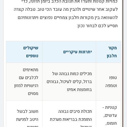
כמויות קטנות ותעדו את תגובת הכלב ביומן תזונה, כדי
לעקוב אחר שינויים ולהבין מה עובד הכי טוב. טבלה קצרה
להשוואה בין מקורות חלבון צמחיים נפוצים ויתרונותיהם
תסייע לכם לבחור נכון:
מקור
שיקולים
יתרונות עיקריים
חלבון
נוספים
מתאימים
מכילים כמות גבוהה של
טופו
לכלבים עם
ברזל, קלים לעיכול, גבוהים
וטמפה
רגישויות למזון
בחומצות אמינו
מסוים
קטניות -
תכולת סיבים גבוהה
חשוב לבשל
עדשים,
התומכת בבריאות מערכת
היטב למניעת
חומוס,