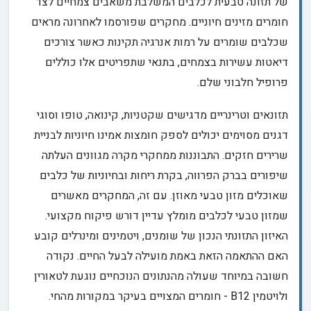
של תזונה טבעית לכלבים המשלבת משאבים צמחיים לצד
חומרים מזינים חיוניים. מחקרים שפורסמו לאחרונה מראים
שכלבים שומרים על רמות אנרגיה תקינות כאשר צורכים
דיאטות עשירות בצמחים, בתנאי שתפריטים אלו כוללים
פרופיל חלבוני שלם.
תזונאים וטרינריים מדגישים שקטניות, קינואה, טופו וסוגי
דגנים מסוימים יכולים לספק חומצות אמינו חיוניות לבניית
שרירים חזקים. התבוננות ממחקרי מקרה מגוונים העלתה
שיפורים בברק הפרווה, בקרת ריחות ובחיוניות של כלבים
שאוכלים מזון טבעי מאוזן. עם זה, המחקרים מאשרים
שמזון טבעי לכלבים מומלץ עדיין דורש פיקוח מקצועי.
האיזון התזונתי הנכון של שומנים, ויטמינים ומינרלים קובע
האם ההתאמה הזאת באמת מועילה לבעל החיים. נקודה
חשובה במיוחד שעולה מהנתונים הנוכחיים נוגעת לטאורין
ולויטמין B12 - חומרים המצויים בעיקר במקורות מהחי.