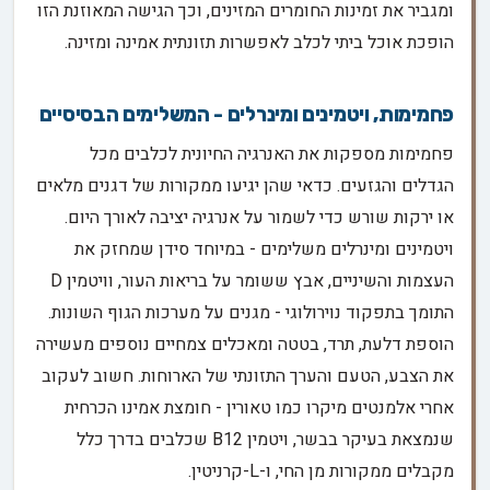
ומגביר את זמינות החומרים המזינים, וכך הגישה המאוזנת הזו
הופכת אוכל ביתי לכלב לאפשרות תזונתית אמינה ומזינה.
פחמימות, ויטמינים ומינרלים - המשלימים הבסיסיים
פחמימות מספקות את האנרגיה החיונית לכלבים מכל
הגדלים והגזעים. כדאי שהן יגיעו ממקורות של דגנים מלאים
או ירקות שורש כדי לשמור על אנרגיה יציבה לאורך היום.
ויטמינים ומינרלים משלימים - במיוחד סידן שמחזק את
העצמות והשיניים, אבץ ששומר על בריאות העור, וויטמין D
התומך בתפקוד נוירולוגי - מגנים על מערכות הגוף השונות.
הוספת דלעת, תרד, בטטה ומאכלים צמחיים נוספים מעשירה
את הצבע, הטעם והערך התזונתי של הארוחות. חשוב לעקוב
אחרי אלמנטים מיקרו כמו טאורין - חומצת אמינו הכרחית
שנמצאת בעיקר בבשר, ויטמין B12 שכלבים בדרך כלל
מקבלים ממקורות מן החי, ו-L-קרניטין.