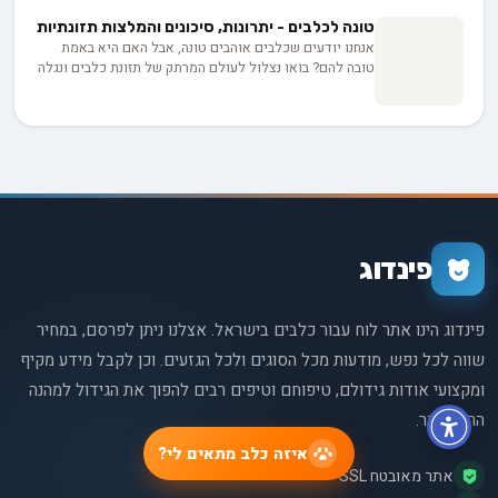
יכול להועיל - במינונים נכונים ובטוחים.
טונה לכלבים - יתרונות, סיכונים והמלצות תזונתיות
אנחנו יודעים שכלבים אוהבים טונה, אבל האם היא באמת
טובה להם? בואו נצלול לעולם המרתק של תזונת כלבים ונגלה
את היתרונות והסיכונים של טונה לחיות המחמד שלנו. מחלבון
חיוני ועד סכנת כספית, נחשוף את כל מה שצריך לדעת כדי
להאכיל את הכלבים שלנו בחוכמה ובאהבה.
פינדוג
פינדוג הינו אתר לוח עבור כלבים בישראל. אצלנו ניתן לפרסם, במחיר
שווה לכל נפש, מודעות מכל הסוגים ולכל הגזעים. וכן לקבל מידע מקיף
ומקצועי אודות גידולם, טיפוחם וטיפים רבים להפוך את הגידול למהנה
הרבה יותר.
איזה כלב מתאים לי?
אתר מאובטח SSL