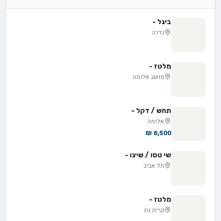
ביגל -
גדרה
מלטז -
מושב אלומה
תחש / דקל -
אלומה
6,500 ₪
שי טסו / שיצו -
תל אביב
מלטז -
קרית גת