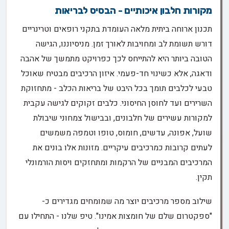
מקורות חלבון איכותיים - הבסיס לבריאות
תכנון ארוחה ביתית מלאה העומדת בתקני רופאים וטרינריים
דורש תשומת לב ומחויבות לאורך זמן. מניסיוננו, הגישה
הטובה ביותר היא להתייחס לכך כפרויקט מתמשך של אהבה
ודאגה, אלא כשינוי חד-פעמי. איזון הרכיבים מבטיח שאוכל
טבעי לכלבים תומך בכל היבט של בריאות הכלב - מתחזוקת
השרירים ועד לחוסן החיסוני. כלבים זקוקים לגישה עקבית
למקורות עשירים של חלבונים, ובבישול צמחוני שיבולת
שועל, אפונה, עדשים, חומוס, טופו וטמפה משמשים
לעתים קרובות כמרכיבים עיקריים. מזונות אלו בונים את
המרכיבים המבניים של הרקמות ומתחזקים ויסות הורמונלי
תקין.
שילוב מספר מרכיבים יוצר מה שמומחים מגדירים כ-
"ספקטרום שלם של חומצות אמינו". טיפ שלנו - התחילו עם