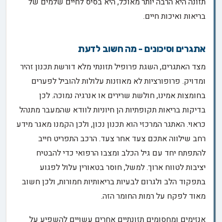
תזונה היא הרבה יותר מאוכל, היא בסיס לחיים שלמים של
בריאות ואיכות חיים.
אתגרים וסיכונים - מה חשוב לדעת
מצד האתגרים, השגת פרופיל תזונתי מלא דורשת תכנון זהיר
ומדויק. פרופורציות לא מאוזנות עלולות להוביל לפערים
בחומצות אמינו, חולשת שרירים או אנרגיה נמוכה. לכן
בדיקות בריאות תקופתיות הן חיוניות לוודא שהמעבר מתנהל
כראוי. האתגר המרכזי הוא תכנון נכון, ולכן הקמנו מאגר מידע
רחב שילווה אתכם צעד אחר צעד. הרכב התפריט חייב
להתפתח יחד עם גיל הכלב ומצבו הרפואי כדי להבטיח
יציבות לטווח ארוך. למשל, חוסר בטאורין עלול לפגוע
בתפקוד הלב ולגרום לבעיות בריאותיות חמורות, ולכן חשוב
מאוד לפקח על רמות החומר הזה.
אנזימים ומחסומים תזונתיים אחרים עשויים להשפיע על