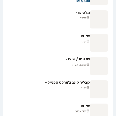
6,500 ₪
מלטיפו -
גדרה
שי-פו -
יבנה
שי טסו / שיצו -
מושב אלומה
קבליר קינג צ'ארלס ספנייל -
יבנה
שי-פו -
תל אביב