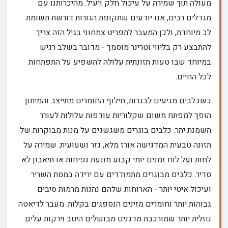
מעולה תוך שמירה על עיכול חלק ויעיל. מהיכרותנו עם
מגדלים רבים, אנו יודעים שתקופת הגורות דורשת תשומת
לב מיוחדת, ולכן המעבר לתפריט צמחוני בגיל הזה צריך
להתבצע רק בליווי וטרינר מוסמך - מדובר בשלב רגיש
במיוחד שבו טעות תזונתית עלולה להשפיע על התפתחות
לכל החיים.
כשכלבים מגיעים לבגרות, חילוף החומרים מתייצב והמיתון
הופך למפתח משום שקלוריות עודפות עלולות לעורר
השמנת יתר. כלבים בוגרים משגשגים על מנות מבוקרות של
תזונה טבעית המדגישה אורז מלא, גזר ושעועית. שמירה על
לחות ועל לוח זמנים יומי קבוע מונעת נפיחות או תיאבון לא
סדיר. כלבים מבוגרים מתמודדים עם ירידה במסת השריר
ועיכול איטי יותר - הארוחות שלהם נהנות מרמות סיבים
גבוהות יותר וחומרים מזינים הנספגים בקלות. מעבר לדיאטה
נוזלית יותר שמורכבת מדגנים מבושלים היטב וירקות עלים