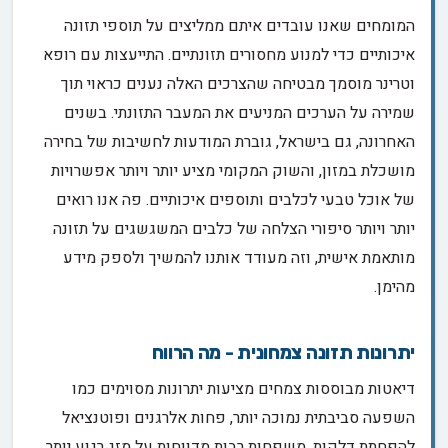
המומחים שאנו עובדים איתם ממליצים על תוספי תזונה
איכותיים כדי למנוע מחסורים תזונתיים. התייעצות עם רופא
וטרינר מוסמך מבטיחה שהצרכים האלה נענים כראוי תוך
שמירה על הערכים המניעים את המעבר התזונתי. בשנים
האחרונה, גם בישראל, גוברת המודעות לחשיבות של בחירה
מושכלת במזון, והשוק המקומי מציע יותר ויותר אפשרויות
של אוכל טבעי לכלבים ותוספים איכותיים. פה אנו רואים
יותר ויותר סיפורי הצלחה של כלבים המשגשגים על תזונה
מותאמת אישית, וזה מעודד אותנו להמשיך ולספק מידע
מהימן.
יתרונות תזונה צמחונית - מה הרווח
דיאטות מבוססות צמחים מציעות יתרונות מסוימים כמו
השפעה סביבתית נמוכה יותר, פחות אלרגנים ופוטנציאל
להפחתת דלקות. משפחות רבות מדווחות על מזג רגוע יותר