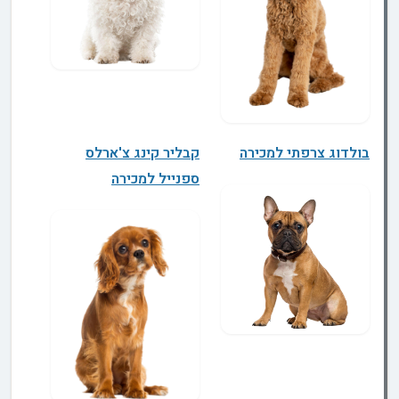
בולדוג צרפתי למכירה
קבליר קינג צ'ארלס
ספנייל למכירה