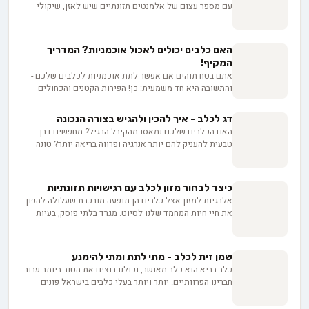
עם מספר עצום של אלמנטים תזונתיים שיש לאזן, שיקולי
הידרציה שיש לזכור ופריטי מזון מסוכנים שיש להימנע מהם.
עם זאת, מעל דאגה גוברת זו עומדת ההבנה המפוכחת
שבריאותם ואריכות ימיהם של חברינו הכלבים תלויים
האם כלבים יכולים לאכול אוכמניות? המדריך
בבחירות שלנו. התזונה המותאמת כראוי של הכלב דומה למנוע
המקיף!
השמנה, מגבירה את חיוניותו, משפרת את התגובה החיסונית
אתם בטח תוהים אם אפשר לתת אוכמניות לכלבים שלכם -
שלו ומבטיחה שהוא יהיה מאושר ככל האפשר.
והתשובה היא חד משמעית: כן! הפירות הקטנים והכחולים
האלה הם אוצר בריאותי אמיתי לחברים הפרוותיים שלנו.
מנוגדי חמצון, ויטמינים ומינרלים חיוניים - כל אלה מחכים
דג לכלב - איך להכין ולהגיש בצורה הנכונה
לכלבים שלכם בתוך האוכמניות. בואו נגלה איך לשלב אותן
האם הכלבים שלכם נמאסו מהקיבל הרגיל? מחפשים דרך
בתזונה היומית שלהם.
טבעית להעניק להם יותר אנרגיה ופרווה בריאה יותר? טונה
לכלב, סרדינים או דגי פורל עשויים להיות התשובה. בדיוק
כמו שאנחנו נהנים מדגים טריים בשוק, גם החברים הכי טובים
שלנו יכולים להפיק תועלת מהכוח התזונתי של הים. נגלה איך
כיצד לבחור מזון לכלב עם רגישויות תזונתיות
לעשות זאת בבטחה.
אלרגיות למזון אצל כלבים הן תופעה מורכבת שעלולה להפוך
את חיי חיות המחמד שלנו לסיוט. מגרד בלתי פוסק, בעיות
עיכול ואפילו קשיי נשימה - כל אלה יכולים להיות סימנים
לרגישות תזונתית. אבל איך נזהה את הבעיה ונטפל בה? בואו
נצלול לעולם המסתורי של אלרגיות מזון בכלבים ונגלה את
שמן זית לכלב - מתי לתת ומתי להימנע
הפתרונות.
כלב בריא הוא כלב מאושר, וכולנו רוצים את הטוב ביותר עבור
חברינו הפרוותיים. יותר ויותר בעלי כלבים בישראל פונים
לפתרונות טבעיים, ושמן זית לכלב צובר פופולריות כתוסף
מועיל. כמו שאנחנו מוסיפים אותו לסלט, כך גם לכלבים הוא