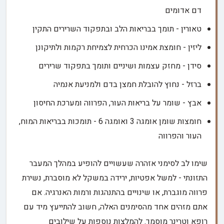
דם אדומים
טאורין - תומך בבריאות הלב ובתפקוד השרירים התקין
ליזין - חומצת אמינו הכרחית לצמיחת רקמות ולתיקונן
סידן - מחזק עצמות ושיניים ותומך בתפקוד שרירים
ברזל - נחוץ להובלת חמצן בדם ולמניעת אנמיה
אבץ - שומר על בריאות העור, הפרווה ומערכת החיסון
חומצות שומן אומגה 3 ואומגה 6 - תומכות בבריאות המוח,
העור והפרווה
שימו לב לסימני אזהרה שעשויים להופיע במהלך המעבר
התזונתי - למשל אפטיות, ירידה במשקל לא מוסברת, נשירת
פרווה מוגברת, או שינויים בהתנהגות ורמות האנרגיה. אם
אתם מזהים אחד מהסימנים האלה, חשוב להתייעץ מיד עם
רופא וטרינר מוסמך. להמלצות נוספות על שילובים