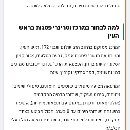
טיפולים או בשעות חירום, עד לחזרה מלאה לשגרה.
למה לבחור במרכז וטרינרי פסגות בראש
העין
המרכז ממוקם ברחוב הרב שלום שבזי 172, ראש העין,
ומשרת את תושבי פסגות אפק, גבעת הסלעים, אזור קניון
הסלע, יהושע בן נון, העצמאות, הרש"ש, וכן יישובים סמוכים
כמו נחשונים, כפר סירקין וקיבוץ עינת.
המרפאה מציעה טיפולים שוטפים, חיסונים, טיפולי שיניים,
ניתוחים, סירוס ועיקור, שירותי הדמיה מתקדמים
(אולטרסאונד ורנטגן במקום עם תוצאות מיידיות), אשפוז
בהשגחה ושירותי חירום עד 8 בערב. הכול מבוצע בציוד
מתקדם, באיכות בלתי מתפשרת, ובשקיפות מלאה מול בעלי
הכלב/ה.