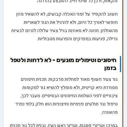
והקאות, ולכן כל שינוי חייב להתבצע בהדרגה.
חשוב להקפיד על זמני האכלה קבועים, לא להשאיר מזון
חופשי לאורך כל היום, ולא להרגיל את הגור לשאריות
מהשולחן. תזונה לא מאוזנת בגיל צעיר עלולה לגרום לבעיות
גדילה, פגיעות במפרקים והפרעות מטבוליות.
חיסונים וטיפולים מונעים - לא לדחות ולטפל
בזמן
גור צעיר חשוף מאוד למחלות מדבקות. תכנית חיסונים
מסודרת היא קריטית, ולא מומלץ להוציא גור למקומות
ציבוריים לפני השלמת החיסונים הבסיסיים. מעבר לכך,
טיפול נגד תולעים פנימיות וחיצוניות הוא חלק בלתי נפרד
מהשגרה.
במרכז וטרינרי פסגות, וטרינר ראש העין, נבנית לכל גור תכנית