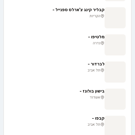
קבליר קינג צ'ארלס ספנייל -
הקריות
מלטיפו -
גדרה
לברדור -
תל אביב
בישון בולונז -
אשדוד
קבפו -
תל אביב