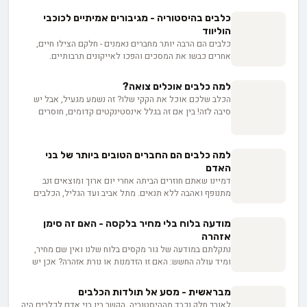
כלבים בהיסטוריה - מגיבורים אמיתיים לכוכבי
הוליווד
כלבים הם הרבה יותר מחברים נאמנים - חלקם הצילו חיים,
אחרים כבשו את המסכים והפכו לאייקונים תרבותיים.
מהגיבורים הפרוותיים שמשכו פצועים מהריסות ועד לכוכבי
הקולנוע שגנבו את הלב, אספנו עבורכם את הסיפורים
למה כלבים אוכלים צואה?
המרגשים ביותר על הכלבים שעשו היסטוריה.
הכלב שלכם אוכל את הקקי שלו? זה נשמע מגעיל, אבל יש
סיבה לזה! בין אם זה בגלל אינסטינקטים קדומים, חוסרים
תזונתיים או סיבות רפואיות, חשוב להבין למה הם עושים את
זה ואיך לגמול אותם מההרגל. גלו על הסיכונים הבריאותיים,
שינויים בתזונה, שיטות אילוף יעילות ועוד - כדי שתוכלו
למה כלבים הם החברים הטובים ביותר של בני
ליהנות מחברת הכלב שלכם בלי הפתעות לא נעימות!
האדם
דמיינו שאתם חוזרים הביתה אחרי יום ארוך ומוצאים זנב
מתנופף ואהבה ללא תנאים. מתל אביב ועד הגליל, הכלבים
שלנו מבינים אותנו בצורה מופלאה - יותר מבני אדם. איך זה
שצאצאי זאבים פראיים הפכו לחברים הנאמנים שלנו? ומה
מודעה בלוח בלי מחיר בלקסה - האם זה סימן
מגלה המדע על הכוח של הקשר הזה לחזק את בריאותנו
אזהרה
הנפשית?
נתקלתם במודעה של גור מקסים בלוח שלנו ואין שם מחיר,
ומיד עולה החשש: האם זו הזדמנות או נורת אזהרה? אכן יש
לכך סיבות לגיטימיות, החל מרצון המפרסם לוודא התאמה בין
הבית לכלב, בין אם למכירה ובין אם לאימוץ, ועד למחיר
מבראשית - מסע אל תולדות הכלבים
שמשתנה בין גורים באותה מלטה. בפועל השאלה היא לא רק
לאורך חלק נכבד מההיסטוריה, הקשר בין בני אדם לכלבים היה