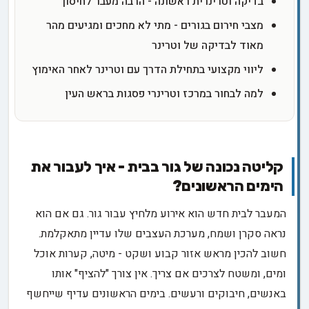
בדיקה וטרינרית ראשונה - הרבה מעבר לחיסון
מצבי חירום בגורים - מתי לא מחכים ומגיעים מהר
מאוד לבדיקה של וטרינר
ליווי מקצועי בתחילת הדרך עם וטרינר לאחר האימוץ
למה לבחור במרכז וטרינרי פסגות בראש העין
קליטה נכונה של גור בבית - איך לעבור את
הימים הראשונים?
המעבר לבית חדש הוא אירוע מלחיץ עבור גור. גם אם הוא
נראה סקרן ושמח, מערכת העצבים שלו עדיין מתאקלמת.
חשוב להכין מראש אזור קבוע ושקט - מיטה, קערות אוכל
ומים, ומשטח לצרכים אם צריך. אין צורך "להציף" אותו
באנשים, חיבוקים ורעשים. בימים הראשונים עדיף שייחשף