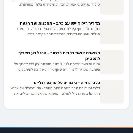
כמה זה עולה, אלא כמה שקיפות המפרסם מוכן להציע
סיפור שנרקם בנאמנות, חברות ומסירות בלתי מעורערת.
כשמבקשים ממנו פרטים.
מהזאבים הפראיים ששוטטו בארצות עתיקות ועד לבני הלוויה
הכלבים האהובים שמפארים את בתינו כיום, ההיסטוריה של
הכלבים הוא מסע שובה לב המשתרע על פני אלפי שנים.
מדריך רילוקיישן עם כלב - מהכנות ועד הגעה
תחילתו של התקופה הפרהיסטורית, הסיפור הכובש של
דמיינו: סוף סוף קיבלתם את חלום החיים בחו"ל, ופתאום
תולדות הכלבים מלא באבני דרך מרתקות, טרנספורמציות
מגלים שהטסת כלבכם מורכבת יותר מקניית דירה.
אבולוציוניות והשפעות עמוקות על הציוויליזציה האנושית.
מהביורוקרטיה הישראלית המורכבת ועד לחיפוש אחר חברת
תעופה מתאימה, המדריך הזה יעזור לכם להפוך את המסע עם
החבר הטוב ביותר שלכם לחוויה בטוחה ופשוטה.
השארת צואת כלבים ברחוב - הרגל רע שצריך
להפסיק
האם אי פעם יצאתם לטיול נינוח בשכונה, רק כדי לדרוך על
הפתעה מסריחה? זו חוויה שאף אחד לא רוצה להיתקל בה,
ובכל זאת, צואת כלבים היא מראה שכיח ברחובות שלנו. המצב
המצער הזה הוא לא רק מכוער ולא נעים, זה נושא רציני
כלבי נחייה - גיבורים על ארבע רגליים
שמהווה איום הן על בריאות האדם והן על הסביבה שלנו.
כלבי נחייה הם יותר מסתם חיות מחמד - הם גיבורים על ארבע
כבעלי כלבים וכאזרחים אחראים, הגיע הזמן שנתייחס להרגל
רגליים! בואו נצלול לעולם המופלא של אלה שמובילים את
הרע הזה חזיתית.
חיינו מתוך אהבה ונאמנות אינסופית. מהאימון המורכב ועד
לקשר הרגשי העמוק, נגלה איך הכלבים האלה משנים חיים
ומעניקים עצמאות לבעליהם. מוכנים להתרגש?