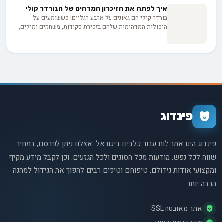
היורקים!
איך לפתח את הזיכרון המדהים של הבורדר קולי
בורדר קולי הם גאונים על ארבע רגליים! כששומעים על
היכולות המדהימות שלהם בזכירת פקודות, משחקים ומילים,
קשה שלא להתפעל. הם לומדים במהירות שיא, זוכרים כל
פרט, ומסוגלים להבין מאות מילים - כישרון נדיר שמקורו
בעבר שלהם כרועי צאן. בואו נגלה איך מטפחים את המוח
המבריק הזה.
פינדוג
פינדוג הינו אתר לוח עבור כלבים בישראל. אצלנו ניתן לפרסם, במחיר
שווה לכל נפש, מודעות מכל הסוגים ולכל הגזעים. וכן לקבל מידע מקיף
ומקצועי אודות גידולם, טיפוחם וטיפים רבים להפוך את הגידול למהנה
הרבה יותר.
אתר מאובטח SSL