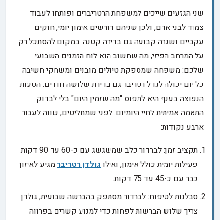
שני הגזעים שייכים למשפחת הרטריברים ופותחו לעבוד
צמוד לבני אדם, ולכן שניהם דורשים אימון יומי, חוקים
עקביים ושגרה קבועה גם בדירה קטנה. במקום להסתכל רק
על המרחב הפיזי, מה שחשוב הוא לוח הזמנים השבועי
שלכם: משפחה שמספקת טיולים מובנים ומשחקי חשיבה
כל יום יכולה לגדל רטריבר גם בדירת שלושה חדרים. הטעות
הנפוצה בענף היא לתפוס "מה שזמין היום" בלי לבדוק
התאמה אמיתית לחיי היומיום. לפני שמחליטים, שווה לעבור
ארבע נקודות:
תקציב זמן: לברדור כלב שמשגשג עם כ-60 עד 90 דקות
פעילות יומית כולל אימון, ואילו
גולדן רטריבר
מגיע לאיזון
כבר עם כ-45 עד 75 דקות.
סבלנות לטיפוח: לברדור מסתפק בהברשה שבועית, גולדן
צריך שלוש הברשות לפחות כדי למנוע קשרים בפרווה