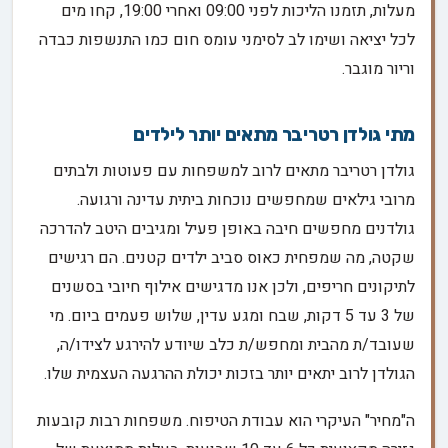
מעלות, תזמנו הליכות לפני 09:00 ואחרי 19:00, קחו מים
לכל יציאה ושימו לב לסימני עומס חום כמו התנשפות כבדה
וריור מוגבר.
מתי גולדן רטריבר מתאים יותר לילדים
גולדן רטריבר מתאים לרוב למשפחות עם פעוטות ולבתים
מרובי גילאים שמחפשים נוכחות ביתית עדינה ורגועה.
גולדנים מחפשים חיבה באופן פעיל ומגיבים היטב להדרכה
שקטה, מה שמפחית כאוס סביב ילדים קטנים. הם רגישים
לתיקונים חריפים, ולכן אנו מדגישים אילוף חיובי בסשנים
של 3 עד 5 דקות, שבח ומגע עדין, שלוש פעמים ביום. מי
שעובד/ת מהבית ומחפש/ת כלב שיודע להירגע לצידו/ה,
הגולדן לרוב יתאים יותר בזכות יכולת ההרגעה העצמית שלו.
ה"מחיר" העיקרי הוא עבודת הטיפוח. משפחות רבות קובעות