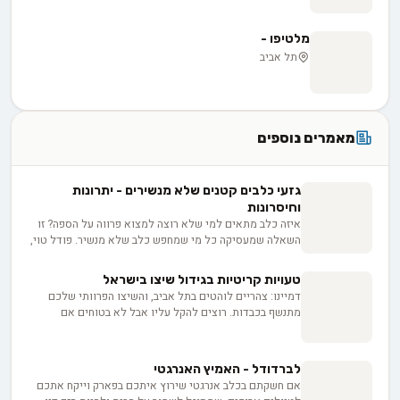
מלטיפו -
תל אביב
מאמרים נוספים
גזעי כלבים קטנים שלא מנשירים - יתרונות
וחיסרונות
איזה כלב מתאים למי שלא רוצה למצוא פרווה על הספה? זו
השאלה שמעסיקה כל מי שמחפש כלב שלא מנשיר. פודל טוי,
מלטז, שיצו ויורקשייר הם הגזעים המוכרים בקטגוריה, כל אחד
עם צרכי טיפוח שונים. אבל התווית "היפואלרגני" יכולה
טעויות קריטיות בגידול שיצו בישראל
להטעות, ולפני שמשקיעים 3,000 עד 8,000 ש"ח בגור חשוב
דמיינו: צהריים לוהטים בתל אביב, והשיצו הפרוותי שלכם
לדעת בדיוק מה לשאול את המוכר כדי להבדיל בין הבטחה
מתנשף בכבדות. רוצים להקל עליו אבל לא בטוחים אם
למציאות.
אמבטיה היא הפתרון? גם בעלי כלבים מסורים מתמודדים עם
אתגרים ייחודיים לגידול שיצו באקלים הישראלי. מתי לרחוץ,
איך להזין נכון, וכיצד לשמור על פרוותם המפוארת? הצטרפו
לברדודל - האמיץ האנרגטי
אלינו למדריך שיחסוך לכם טעויות ויעניק לשיצו שלכם חיים
אם חשקתם בכלב אנרגטי שירוץ איתכם בפארק וייקח אתכם
מאושרים בישראל.