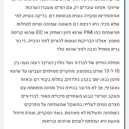
שיווקי. אנחנו עובדים רק עם הורים שעברו הערכות
אורתופדיות וסקירה גנטית מבוססת דם. בדיקה גנטית, למי
שלא מכיר, היא דגימת דם פשוטה שמזהה נטיות למחלות
תורשתיות כמו PRA שהוא ניוון רשתית, או EIC שהוא קריסת
מאמץ. אצלנו הבדיקות נעשות להורים לפני הרבייה, כי גור
בריא מתחיל הרבה לפני שהוא נולד.
תוחלת החיים של לברדור ושל גולדן רטריבר דומה ונעה בין
10 ל-13 שנים בממוצע. מחקרים מסוימים הצביעו על שיעור
סרטן גבוה יותר בקרב גולדנים, בתלות בקווי דם ובאזור
גאוגרפי, אך לא מדובר בגזירת גורל ותזונה מותאמת עם
מעקב וטרינרי קבוע משפרים סיכויים מאוד. לברדורים
מצדם נוטים לעלייה במשקל שמעמיסה על מפרקים
כשתזונה ופעילות לא מאוזנות. בשני המקרים, שגרת טיפול
מונעת היא המפתח לשנים ארוכות ובריאות.