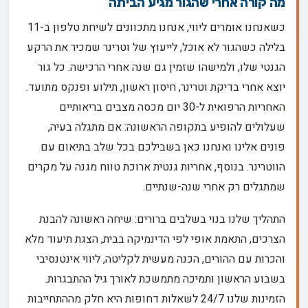
מה קורה אחרי שהגור מגיע הביתה
כשאנחנו אומרים ליווי, אנחנו מתכוונים לשיחת טלפון ב-11
בלילה כשהגור לא אוכל, לייעוץ של וטרינר שמכיר את הרקע
הגנטי שלו, ולמישהו שזמין גם שנה אחרי הרכישה. כל גור
יוצא אחרי בדיקת וטרינר, חיסון ראשון, תילוע ופנקס מתועד.
האחריות הרפואית ל-30 יום מכסה מצבים בריאותיים
שעלולים להופיע בתקופה הראשונה: אם מתגלה בעיה,
פונים אלינו ואנחנו כאן בשבילכם בכל שלב בתיאום עם
הווטרינר. בנוסף, אחריות גנטית ארוכת טווח מגנה על מקרים
שמתגלים רק אחרי שנה-שנתיים.
התהליך שלנו בנוי בשלבים ברורים: שיחה ראשונה להבנת
הצרכים, התאמת אופי לפי הדינמיקה בבית, הצגת תיעוד מלא
והכרות עם ההורים, הכנה מעשית לקליטה, ליווי אינטנסיבי
בשבוע הראשון ותמיכה מתמשכת לאורך גיל ההתבגרות.
הזמינות שלנו 24/7 לשאלות דחופות היא חלק מההתחייבות