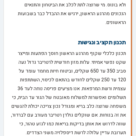
ולא בונוס. מי שרוצה לתת לכלב את הביטחון והתנאים
הנכונים מהרגע הראשון, ירגיש את ההבדל כבר בשבועות
הראשונים.
תכנון תקציב ונגישות
תכנון כלכלי שקוף מהרגע הראשון חוסך הפתעות ומייצר
שקט נפשי אמיתי. עלות מזון חודשית לרטריבר גדול נעה
סביב 350 עד 650 שקלים, וביטוח חיות מחמד עומד על
120 עד 250 שקלים לחודש בהתאם לכיסוי, השתתפות
עצמית ורשת המרפאות. אנו מציעים פריסה נוחה לעד 36
תשלומים ואפשרות למשלוח מאובטח של הגור עד הבית, כי
משפחה שרוצה כלב בריא ומגודל נכון צריכה יכולת להגשים
את זה בנוחות. אם שוקלים גולדן רטריבר מעורב עם לברדור,
שווה לדרוש את אותן בדיקות בריאות כמו לגזע טהור, כי
תערובת עדיין עלולה לרשת דיספלזיה משני הצדדים.