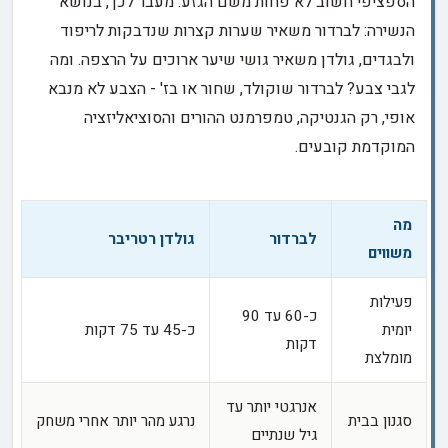
הספציפי חשוב לא פחות משם הגזע. מעבר לכך, בנושא
הנשירה: לברדור משאיר שערות קצרות שנדבקות לריפוד
ולבגדים, גולדן משאיר גושי שיער ארוכים על הרצפה. ומה
לגבי צבע? לברדור שוקולד, שחור או בז' - הצבע לא מנבא
אופי, רק הגנטיקה, טמפרמנט ההורים והסוציאליזציה
המוקדמת קובעים.
מה
לברדור
גולדן רטריבר
משווים
פעילות
כ-60 עד 90
יומית
כ-45 עד 75 דקות
דקות
מומלצת
אנרגטי יותר עד
סגנון בבית
נרגע מהר יותר אחרי משחק
גיל שנתיים