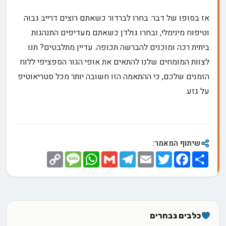
אז בסופו של דבר: בחרו לברדור כשאתם רוצים דרייב גבוה
וטיפוח מינימלי, ובחרו גולדן כשאתם מעדיפים התנהגות
ביתית רכה ומוכנים להברשה תכופה. עדיין מתלבטים? תנו
לצוות המומחים שלנו להתאים את אופי הגור הספציפי ללוח
הזמנים שלכם, כי ההתאמה הזו חשובה יותר מכל סטריאוטיפ
על גזע.
שיתוף המאמר:
Copy
Message
WhatsApp
Gmail
Telegram
Email
Twitter
Facebook
Share
Link
כלבים נבחרים