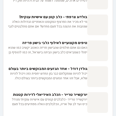
לטיולים ארוכים, שמסוגל לשמור על הבית ולהיות חזק דיו
כדי להבריח איומים פוטנציאלים ועם כל זאת להיות כלב לבבי
אוהב אדם הידידותי גם לילדים, אתם צריכים לשקול לאמץ
לברדודל. הלברדודל נוצר מהצלבה מתוכננת בין גזע הלברדור
בולדוג צרפתי - כלב קטן עם אישיות ענקית!
והפודל במטרה ליצור כלב נחייה מושלם, אך התוצאות קצת
מי לא מכיר את הפרצוף המקומט והאוזניים הגדולות האלה
פחות התאימו לציפיות. הלברדודל אמנם כלב יפה תואר עם
שגונבות את ההצגה בכל פעם מחדש? אם אתם מתלבטים לגבי
פרווה רכה ונעימה, אך האינטיליגציה הבינונית עם עודף מרץ
גזע כלבים חדש לאמץ, כדאי שתכירו מקרוב את הבולדוג
ניכר ומסת גוף גדולה הפכו אותו קצת פחות מתאים לעיוורים
הצרפתי. עם ההיסטוריה המרתקת שלו, המראה הייחודי
הזקוקים לכלב צייתני ובעל אופי שקט. אך למרות כל זאת
והאופי החברותי, הוא יכול להיות בן הלוויה מושלם למשפחה
הלברדודל צבר פופולאריות גדולה בקרב משפחות עם ילדים
טיפים מקצועיים לאילוף כלבי בישון פריזה
שלכם. בואו נצלול פנימה ונגלה מה הופך את הבולדוג הצרפתי
ששמחו לאמץ כלב מלא חיים ושמחה שאיננו שברירי ועדין
האם גם אתם חולמים שהבישון פריזה האהוב יקשיב כמו שהוא
לכל כך מיוחד, ואיך תוכלו לדאוג לו בצורה הטובה ביותר.
כמו רוב הגזעים הקטנים ואינו זקוק לשגרת טיפוח יקרה.
יפה? כשמביאים כלב בישון הביתה בישראל, זה כמו להוסיף בן
מוכנים לפגוש את החבר הכי טוב של האדם?
משפחה חדש! במדריך הזה נלווה אתכם צעד אחר צעד באילוף
הכלבלב שלכם - מבניית קשר אמיתי ועד משחקים שמפתחים
יכולות למידה, בין אם אתם גרים בדירה בתל אביב או בבית
גולדן דודל - אחד הגזעים המבוקשים ביותר בעולם
בגליל. מוכנים לגלות את הסודות לבישון מאושר ומאולף
יכול להיות שנתקלתם כבר בזן החדש יחסית הזה ויכול להיות
בסביבה הישראלית?
שלא, אבל זהו אחד הגזעים המבוקשים ביותר בעולם כולו.
כחצי גולדן רטריבר וחצי פודל, הגולדן דודל נהנה משיער
מתולתל וסמיך, מבנה גוף מוצק בגודל בינוני, פרווה מגוונת
מאד מבחינת הצבע ואופי נוח וצייתני במיוחד המשלב את
יורקשייר טרייר - הכלב האידיאלי לדירות קטנות
התכונות הטובות של הוריו לכלב שעשועים אידיאלי. הוא
יורקשייר טרייר - כלבלבים קטנים עם אישיות ענקית! מגודל
מוגדר ככלב אוסטרלי - אמריקאי בשל שיתוף הפעולה בין שתי
כיס ועד לב של אריה, הכלבלבים האלה מפתיעים בכל פעם
היבשות ביצירת הגזע והפך פופולרי מאד בשתיהן בתקופת זמן
מחדש. רוצים לגלות איך הם הפכו מציידי עכברים במכרות
קצרה.
לכוכבי סלון? הצטרפו אלינו למסע מרתק לעולמם הקסום של