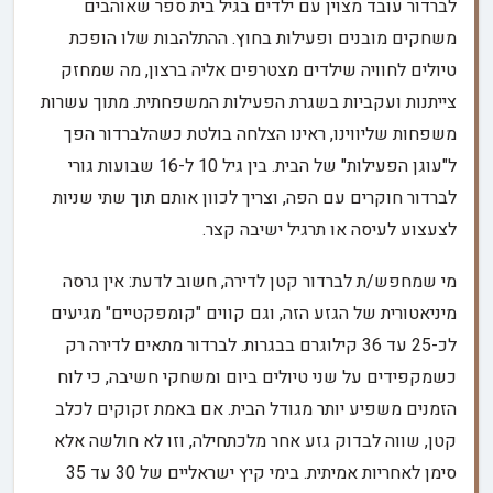
לברדור עובד מצוין עם ילדים בגיל בית ספר שאוהבים
משחקים מובנים ופעילות בחוץ. ההתלהבות שלו הופכת
טיולים לחוויה שילדים מצטרפים אליה ברצון, מה שמחזק
צייתנות ועקביות בשגרת הפעילות המשפחתית. מתוך עשרות
משפחות שליווינו, ראינו הצלחה בולטת כשהלברדור הפך
ל"עוגן הפעילות" של הבית. בין גיל 10 ל-16 שבועות גורי
לברדור חוקרים עם הפה, וצריך לכוון אותם תוך שתי שניות
לצעצוע לעיסה או תרגיל ישיבה קצר.
מי שמחפש/ת לברדור קטן לדירה, חשוב לדעת: אין גרסה
מיניאטורית של הגזע הזה, וגם קווים "קומפקטיים" מגיעים
לכ-25 עד 36 קילוגרם בבגרות. לברדור מתאים לדירה רק
כשמקפידים על שני טיולים ביום ומשחקי חשיבה, כי לוח
הזמנים משפיע יותר מגודל הבית. אם באמת זקוקים לכלב
קטן, שווה לבדוק גזע אחר מלכתחילה, וזו לא חולשה אלא
סימן לאחריות אמיתית. בימי קיץ ישראליים של 30 עד 35