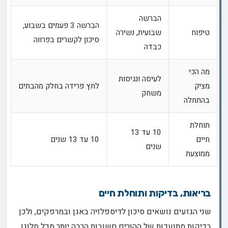
הברשה
הברשה 3 פעמים בשבוע,
טיפוח
שבועית, נשירה
סיכון לקשרים בפרווה
כבדה
מה הכי
לעיסה ונגיסות
מציק
לחץ פרידה בחלק מהבתים
משחק
בהתחלה
תוחלת
10 עד 13
חיים
10 עד 13 שנים
שנים
ממוצעת
בריאות, בדיקות ותוחלת חיים
שני הגזעים נושאים סיכון לדיספלזיה באגן ובמרפקים, ולכן
בדיקות מתועדות של ההורים חשובות הרבה יותר מכל סלוגן