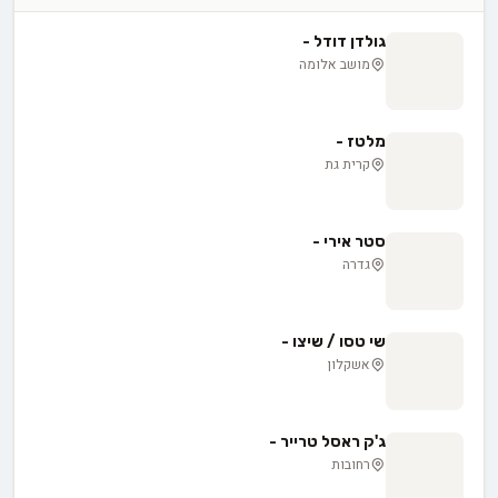
גולדן דודל -
מושב אלומה
מלטז -
קרית גת
סטר אירי -
גדרה
שי טסו / שיצו -
אשקלון
ג'ק ראסל טרייר -
רחובות