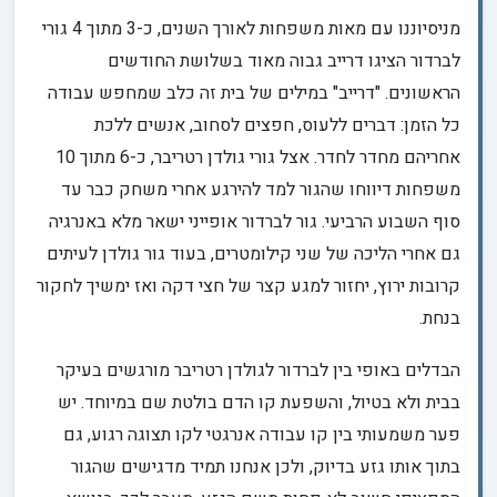
מניסיוננו עם מאות משפחות לאורך השנים, כ-3 מתוך 4 גורי
לברדור הציגו דרייב גבוה מאוד בשלושת החודשים
הראשונים. "דרייב" במילים של בית זה כלב שמחפש עבודה
כל הזמן: דברים ללעוס, חפצים לסחוב, אנשים ללכת
אחריהם מחדר לחדר. אצל גורי גולדן רטריבר, כ-6 מתוך 10
משפחות דיווחו שהגור למד להירגע אחרי משחק כבר עד
סוף השבוע הרביעי. גור לברדור אופייני ישאר מלא באנרגיה
גם אחרי הליכה של שני קילומטרים, בעוד גור גולדן לעיתים
קרובות ירוץ, יחזור למגע קצר של חצי דקה ואז ימשיך לחקור
בנחת.
הבדלים באופי בין לברדור לגולדן רטריבר מורגשים בעיקר
בבית ולא בטיול, והשפעת קו הדם בולטת שם במיוחד. יש
פער משמעותי בין קו עבודה אנרגטי לקו תצוגה רגוע, גם
בתוך אותו גזע בדיוק, ולכן אנחנו תמיד מדגישים שהגור