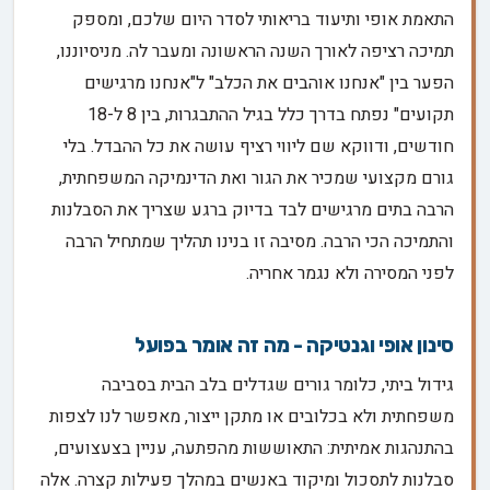
התאמת אופי ותיעוד בריאותי לסדר היום שלכם, ומספק
תמיכה רציפה לאורך השנה הראשונה ומעבר לה. מניסיוננו,
הפער בין "אנחנו אוהבים את הכלב" ל"אנחנו מרגישים
תקועים" נפתח בדרך כלל בגיל ההתבגרות, בין 8 ל-18
חודשים, ודווקא שם ליווי רציף עושה את כל ההבדל. בלי
גורם מקצועי שמכיר את הגור ואת הדינמיקה המשפחתית,
הרבה בתים מרגישים לבד בדיוק ברגע שצריך את הסבלנות
והתמיכה הכי הרבה. מסיבה זו בנינו תהליך שמתחיל הרבה
לפני המסירה ולא נגמר אחריה.
סינון אופי וגנטיקה - מה זה אומר בפועל
גידול ביתי, כלומר גורים שגדלים בלב הבית בסביבה
משפחתית ולא בכלובים או מתקן ייצור, מאפשר לנו לצפות
בהתנהגות אמיתית: התאוששות מהפתעה, עניין בצעצועים,
סבלנות לתסכול ומיקוד באנשים במהלך פעילות קצרה. אלה