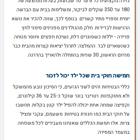
גזירה מקצועית כל 6 עד 10 שבועות, בעלות ממוצעת של
180 עד 350 שקלים לביקור, ומשלימות בבית עם הברשה
יומית וספריי מתיר קשרים. בנוסף לכך, שווה להכיר את נושא
הרגישות לבדידות. חלק מהגולדנים מפגינים סימני לחץ
פרידה - יללות כשסוגרים דלת, נשיכת חפצים וחוסר מנוחה
כשנשארים לבד. ההמלצה: לתרגל יציאות קצרות מהבית כבר
מהיום הראשון, 30 שניות בהתחלה ולהאריך בהדרגה.
חמישה חוקי בית שכל ילד יכול לזכור
כללי הבטיחות זהים לשני הגזעים, כי הסיכון נובע מהמשקל
ולא מתוקפנות. רטריבר בוגר שוקל כ-25 עד 36 קילוגרם,
וקפיצה שמחה אחת יכולה להפיל ילד קטן בקלות. תחשבו
על חוקי הבית כמו חגורת בטיחות: משעמם, עקבי ומציל
צרות. אלו חמשת הכללים שאנחנו מעבירים לכל משפחה
במעמד המסירה: