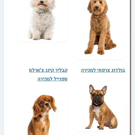
בולדוג צרפתי למכירה
קבליר קינג צ'ארלס
ספנייל למכירה