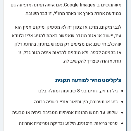
משתמשים ב-Google Images. אם אותה תמונה מופיעה גם
במודעה אחרת בארץ או באתר מחו"ל, זו כבר תשובה.
לגבי מיקום, מרכז או צפון זה לא מספיק. מיקום אמין הוא
עיר, יישוב או אזור מוגדר שאפשר באמת להגיע אליו ולוודא
שהכלב חי שם. אם מציעים רק מפגש בחניון, בתחנת דלק
או בכניסה לכפר, ולא מוכנים להראות איפה הגור גדל, זו
נורת אזהרה שצריך להקשיב לה.
צ'קליסט מהיר למודעה תקנית
גיל מדויק, גורים בני 8 שבועות ומעלה בלבד
גזע או תערובת, מין ותיאור אופי בשפה ברורה
שלוש עד חמש תמונות אמיתיות מסביבה ביתית או טבעית
פרטי בריאות: חיסונים, תילוע ובדיקה וטרינרית אחרונה