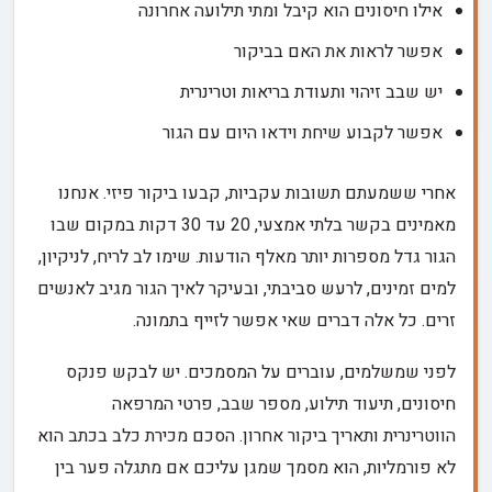
אילו חיסונים הוא קיבל ומתי תילועה אחרונה
אפשר לראות את האם בביקור
יש שבב זיהוי ותעודת בריאות וטרינרית
אפשר לקבוע שיחת וידאו היום עם הגור
אחרי ששמעתם תשובות עקביות, קבעו ביקור פיזי. אנחנו
מאמינים בקשר בלתי אמצעי, 20 עד 30 דקות במקום שבו
הגור גדל מספרות יותר מאלף הודעות. שימו לב לריח, לניקיון,
למים זמינים, לרעש סביבתי, ובעיקר לאיך הגור מגיב לאנשים
זרים. כל אלה דברים שאי אפשר לזייף בתמונה.
לפני שמשלמים, עוברים על המסמכים. יש לבקש פנקס
חיסונים, תיעוד תילוע, מספר שבב, פרטי המרפאה
הווטרינרית ותאריך ביקור אחרון. הסכם מכירת כלב בכתב הוא
לא פורמליות, הוא מסמך שמגן עליכם אם מתגלה פער בין