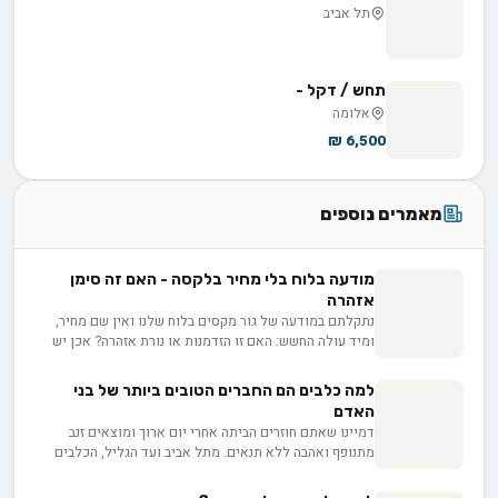
תל אביב
תחש / דקל -
אלומה
6,500 ₪
מאמרים נוספים
מודעה בלוח בלי מחיר בלקסה - האם זה סימן
אזהרה
נתקלתם במודעה של גור מקסים בלוח שלנו ואין שם מחיר,
ומיד עולה החשש: האם זו הזדמנות או נורת אזהרה? אכן יש
לכך סיבות לגיטימיות, החל מרצון המפרסם לוודא התאמה בין
הבית לכלב, בין אם למכירה ובין אם לאימוץ, ועד למחיר
למה כלבים הם החברים הטובים ביותר של בני
שמשתנה בין גורים באותה מלטה. בפועל השאלה היא לא רק
האדם
כמה זה עולה, אלא כמה שקיפות המפרסם מוכן להציע
דמיינו שאתם חוזרים הביתה אחרי יום ארוך ומוצאים זנב
כשמבקשים ממנו פרטים.
מתנופף ואהבה ללא תנאים. מתל אביב ועד הגליל, הכלבים
שלנו מבינים אותנו בצורה מופלאה - יותר מבני אדם. איך זה
שצאצאי זאבים פראיים הפכו לחברים הנאמנים שלנו? ומה