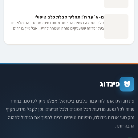
מהזאבים הפראיים ששוטטו בארצות עתיקות ועד לבני הלוויה
הכלבים האהובים שמפארים את בתינו כיום, ההיסטוריה של
הכלבים הוא מסע שובה לב המשתרע על פני אלפי שנים.
מ-א' עד ת': תהליך קבלת כלב טיפולי
תחילתו של התקופה הפרהיסטורית, הסיפור הכובש של
כלבי תמיכה רגשית הם יותר מסתם חיות מחמד - הם מלאכים
תולדות הכלבים מלא באבני דרך מרתקות, טרנספורמציות
בעלי פרווה שמעניקים נחמה ושמחה לחיינו. אבל איך בוחרים
אבולוציוניות והשפעות עמוקות על הציוויליזציה האנושית.
את הכלב המושלם? ממה מתחילים? ואיך מאמנים אותו? בואו
נצלול לעולם הקסום של כלבי תמיכה רגשית ונגלה יחד את
הסודות להפוך את החבר הכי טוב שלנו לשותף רגשי אמיתי.
פינדוג
פינדוג הינו אתר לוח עבור כלבים בישראל. אצלנו ניתן לפרסם, במחיר
שווה לכל נפש, מודעות מכל הסוגים ולכל הגזעים. וכן לקבל מידע מקיף
ומקצועי אודות גידולם, טיפוחם וטיפים רבים להפוך את הגידול למהנה
הרבה יותר.