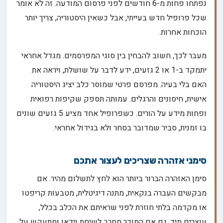
נפתחו פחות מ-6 חודשים לפני פרסום המודעה. זה לא אומר
שכל פרופיל חדש בעייתי, אבל כשאין היסטוריה, צריך יותר
הוכחות אחרות.
מעבר לכך, חשוב להבחין בין סוגי המפרסמים. מגדל אחראי
יתמקד ב-1 או 2 גזעים, ידע לדבר על שושלת, ויראה את
האם בלי בעיה. מפרסם פרטי שמוסר כלב יציג היסטוריה
אישית, חיסונים והרגלים. עמותה תספק שקיפות רפואית
ופחות מידע על הורים. כשפרופיל אחד מציע 5 גזעים שונים
בו זמנית, סביר שמדובר בסחר ולא בגידול אחראי.
סימני אזהרה שצריכים לעצור אתכם
סימן האזהרה הברור ביותר הוא לחץ לתשלום מהיר. אם
מבקשים העברה בנקאית, מתנה דיגיטלית, מטבעות קריפטו
או מקדמה בלתי חוזרת לפני שראיתם את הכלב בכלל,
עוצרים מיד. גם אם המוכר מסרב לשיחת וידאו ומתעקש על