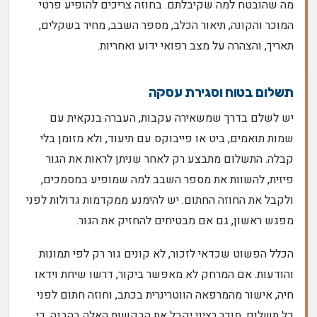
מה שהובטח למה שקיבלתם. בחוזה צריכים להופיע פרטי
המוכר והקונה, תיאור הכלב, מספר השבב, מחיר בשקלים,
תאריך, והצהרה על מצב רפואי ידוע ואחריות.
תשלום בטוח וסגירת עסקה
יש לשלם בדרך שמשאירה עקבות, העברה בנקאית עם
שמות תואמים, ביט או פייבוקס עם תיעוד, ולא מזומן בלי
קבלה. התשלום מתבצע רק לאחר שניתן לראות את הגור
פיזית, להשוות את מספר השבב למה שמופיע במסמכים,
ולקבל את החוזה החתום. יש להימנע ממקדמות גדולות לפני
מפגש ראשון, גם אם מבטיחים להחזיק את הגור.
הכלל הפשוט שכדאי לזכור, לא קונים גור רק לפי תמונות
והודעות. אם המרחק לא מאפשר ביקור, דרשו שיחת וידאו
חיה, אישור מהמרפאה הווטרינרית בכתב, וחוזה חתום לפני
כל תשלום. מוכר רציני יקבל את הבקשות האלה בהבנה, כי