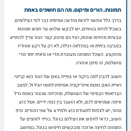
תמונות, הורים ומיקום, מה הם חושפים באמת
בדרך כלל אפשר לזהות מודעה אמיתית כבר לפי הצילומים.
בשביל להיות בטוחים, יש לבקש שלוש עד חמש תמונות
טבעיות מזוויות שונות, רצוי גם סרטון קצר. הגור צריך להופיע
בסביבה ביתית או במכלאה רגילה, לא רק על רקע סטודיו
מהוקצע. כשכל התמונה מעובדת מדי או נראית יותר מדי
מושלמת, זה סימן אזהרה.
חשוב להבין למה ביקור או צפייה באם של הגור הוא קריטי.
ראיית האם נותנת אינדיקציה אמיתית לתנאי הגידול, למצב
הבריאותי הבסיסי של השושלת, ומוכיחה שהגור באמת גדל
איפה שמראים לכם, ולא הועבר בין כמה ידיים. אצל גזע
טהור, יש לצפות לתעודת גזע ולמידע על שני ההורים. טיפ
חשוב, כדאי לחפש את הצילום בגוגל. בנייד לוחצים על
התמונה לחיצה ארוכה ומבקשים חיפוש בגוגל, במחשב