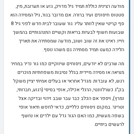
מודעה רצינית כוללת תמיד גיל מדויק, גזע או תערובת, מין,
סטטוס חיסונים ועיר ברורה. אם מדובר בגור, גיל המסירה הוא
סף קריטי שאין לוותר עליו: גור שעובר לבית חדש לפני גיל 8
שבועות חשוף לבעיות בריאות וקשיים התנהגותיים בהמשך
חייו. ראינו את זה שוב ושוב, מודעה שמסתירה את תאריך
הלידה כמעט תמיד מסתירה גם משהו נוסף.
מה שרבים לא יודעים, ניסוחים שיווקיים כמו גור נדיר במחיר
מציאה או מסירה מיידית בגלל נסיבות משפחתיות מוכרים
רגש, לא עובדות. מגדל אחראי או בעלים אמיתי יציין משקל
בק"ג כשרלוונטי, הרגלי אכילה, אופי בסיסי (רגוע, חברותי,
נמרץ), ויספר אם הכלב כבר עבר שבב זיהוי ובדיקה אצל
וטרינר. במקום ניסוחים כלליים, כדאי לחפש תיאור אופי
בשפה מעשית, כמו האם הגור גדל עם ילדים או נחשף
לרעשים ביתיים.