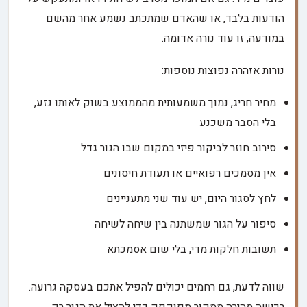
הודעות בלבד, או שהאדם שמתכתב נשמע אחר מהשם
במודעה, זו עוד נורה אדומה.
נורות אזהרה נפוצות נוספות:
מחיר חריג, נמוך משמעותית מהממוצע בשוק לאותו גזע,
בלי הסבר משכנע
סירוב חוזר לביקור פיזי במקום שבו הגור גדל
אין מסמכים רפואיים או תעודת חיסונים
לחץ לסגור היום, יש עוד שני מתעניינים
סיפור על הגור שמשתנה בין שיחה לשיחה
תשובות חלקות מדי, בלי שום אסמכתא
שווה לדעת, גם רחמים יכולים להפיל אתכם בעסקה גרועה.
רכישה מהירה ממקור מפוקפק כדי להציל את הגור רק