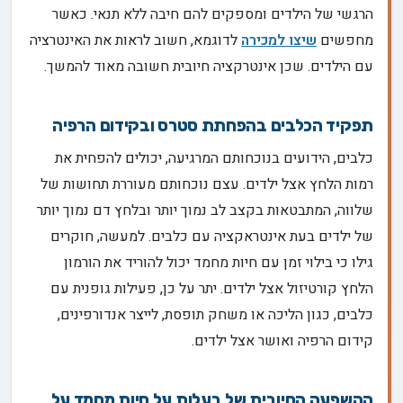
הרגשי של הילדים ומספקים להם חיבה ללא תנאי. כאשר
מחפשים
שיצו למכירה
לדוגמא, חשוב לראות את האינטרציה
עם הילדים. שכן אינטרקציה חיובית חשובה מאוד להמשך.
תפקיד הכלבים בהפחתת סטרס ובקידום הרפיה
כלבים, הידועים בנוכחותם המרגיעה, יכולים להפחית את
רמות הלחץ אצל ילדים. עצם נוכחותם מעוררת תחושות של
שלווה, המתבטאות בקצב לב נמוך יותר ובלחץ דם נמוך יותר
של ילדים בעת אינטראקציה עם כלבים. למעשה, חוקרים
גילו כי בילוי זמן עם חיות מחמד יכול להוריד את הורמון
הלחץ קורטיזול אצל ילדים. יתר על כן, פעילות גופנית עם
כלבים, כגון הליכה או משחק תופסת, לייצר אנדורפינים,
קידום הרפיה ואושר אצל ילדים.
ההשפעה החיובית של בעלות על חיות מחמד על