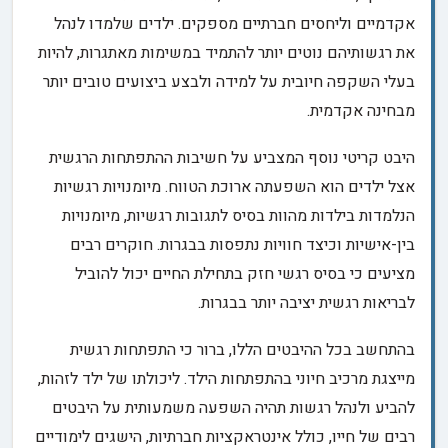
אקדמיים וליחסים חברתיים מספקים. ילדים שלמדו לנהל
את רגשותיהם נוטים יותר להתמיד במשימות מאתגרות, להיות
בעלי השקפה חיובית על למידה ולבצע ביצועים טובים יותר
מבחינה אקדמית.
היבט קריטי נוסף המצביע על חשיבות ההתפתחות הרגשית
אצל ילדים הוא השפעתה ארוכת הטווח. מיומנויות רגשיות
הנלמדות בילדות מהוות בסיס לתגובות רגשיות, מיומנויות
בין-אישיות וכיצד חוויות נתפסות בבגרות. חוקרים רבים
מציעים כי בסיס רגשי חזק בתחילת החיים יכול להוביל
לבריאות רגשית יציבה יותר בבגרות.
בהתחשב בכל ההיבטים הללו, ברור כי התפתחות רגשית
מייצגת מרכיב חיוני בהתפתחות הילד. ליכולתו של ילד לזהות,
להביע ולנהל רגשות תהיה השפעה משמעותית על היבטים
רבים של חייו, כולל אינטראקציות חברתיות, הישגים לימודיים