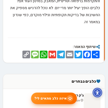
והתקדמות ברפואה וטרינרית, המאבק בסרטן העור אצל
כלבים הופך יעיל יותר מדי יום. לא נוכל להדגיש מספיק את
החשיבות של בדיקות תקופתיות וגילוי מוקדם, כפי שנדון
במאמר זה.
שיתוף המאמר:
Copy
Message
WhatsApp
Gmail
Telegram
Email
Twitter
Facebook
Share
Link
כלבים נבחרים
ג'ק ראסל טרייר -
איזה כלב מתאים לי?
אשדוד