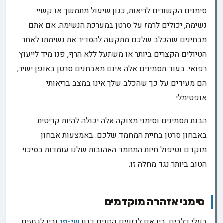
סימנים הקשורים לריאות, כגון שיעול מתמשך או קשיי
נשימה, יכולים לרמז על סרטן במערכת הנשימה. אם אתם
מבחינים שהכלב שלכם מתקשה להסדיר את נשימתו לאחר
הטיולים הקצרים ביותר או משתעל ללא הרף, פנו מיד לייעוץ
רפואי. בעוד תסמינים אלה אינם מאבחנים סרטן באופן ישיר,
הם מעידים על כך שהכלב שלך אינו במצב בריאותי
אופטימלי.
הבנת תסמינים וסימני מצוקה אלה יכולה להיות קריטית
באבחון סרטן בחיית המחמד שלכם. באמצעות אבחון
מוקדם וטיפול חיות המחמד האהובות שלנו עומדות בסיכוי
הטוב ביותר נגד מחלה זו.
סימני אזהרה מוקדמים
בעלי כלבים, בין אם לגזעים קטנים כגון
שי-פו
ובין לגזעים