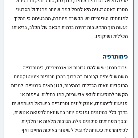
יעילה תלויה בגורמים שונים, כגון סוג, גודל ומיקום הגידול.
מטרת האסטרטגיה היא לחסל כמה שיותר מהגידול הסרטני.
למנתחים וטרינריים יש הכשרה מיוחדת, המבטיחה כי ההליך
נעשה תוך התחשבות זהירה ברמות הכאב של הכלב, בריאותו
הכללית ושיקומו.
כימותרפיה
עבור סרטן שיש להם גרורות או אגרסיביים, כימותרפיה
משמש לעתים קרובות. זה כרוך במתן תרופות ציטוטוקסיות
התוקפות תאים הגדלים במהירות, כגון תאים סרטניים. למרות
הקשר לתופעות לוואי אפשריות, כמו בחילות, עייפות או
פגיעות לזיהומים, אונקולוגים וטרינריים בישראל משתמשים
בדרך כלל במינונים נמוכים יותר בהשוואה לרפואה אנושית,
ובכך מפחיתים סיכונים אלה. תגובות מלאות או חלקיות
לכימותרפיה עשויות להוביל לשיפור באיכות החיים ואף