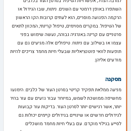
למרבה המזל, אפשרויות הטיפול בסרטן העור בכלבים
השתפרו באופן דרמטי עם השנים. ניתוח, שבו הגידול או
הרקמה הפגועה מוסרים, הוא לעתים קרובות הקו הראשון
של הטיפול. במקרים מסוימים, טיפול קרינתי, המכוון לתאים
סרטניים עם קרינה באנרגיה גבוהה, נעשה שימוש בפני
עצמו או בשילוב עם ניתוח. טיפולים אלה מגיעים גם עם
תופעות לוואי פוטנציאליות שבעלי חיות מחמד צריכים להיות
מודעים אליהן.
מסקנה
מניעה ממלאת תפקיד קריטי בסרטן העור של כלבים. הימנעו
מחשיפה ממושכת לשמש, במיוחד עבור גזעים עם עור בהיר
יותר, אשר רגישים יותר לסרטן העור. בדיקות עור קבועות
לגידולים חדשים או שינויים בגידולים קיימים יכולות גם
לסייע בגילוי מוקדם. עם בעלי חיות מחמד מושכלים