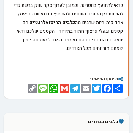
כדאי להיוועץ בווטרינר, וכמובן לערוך סקר שוק ברשת כדי
להשוות בין הסוגים השונים ולהתייעץ עם מי שכבר אימץ
אחד כזה. היות שרבים מה
כלבים ההיפואלרגניים
הם
קטנים ובעלי פרצוף חמוד במיוחד - הקטנים שלכם ודאי
יתאהבו בהם. רבים מהם נאמנים מאוד למשפחה - וכך
יצאתם מורווחים מכל הצדדים.
שיתוף המאמר:
Copy
Message
WhatsApp
Gmail
Telegram
Email
Twitter
Facebook
Share
Link
כלבים נבחרים