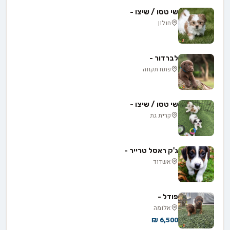
שי טסו / שיצו -
חולון
לברדור -
פתח תקווה
שי טסו / שיצו -
קרית גת
ג'ק ראסל טרייר -
אשדוד
פודל -
אלומה
6,500 ₪