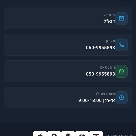
אימייל
דוא"ל
טלפון
050-9955893
וואטסאפ
050-9955893
שעות פעילות
א'-ה' | 9:00-18:00
אמצעי תשלום: