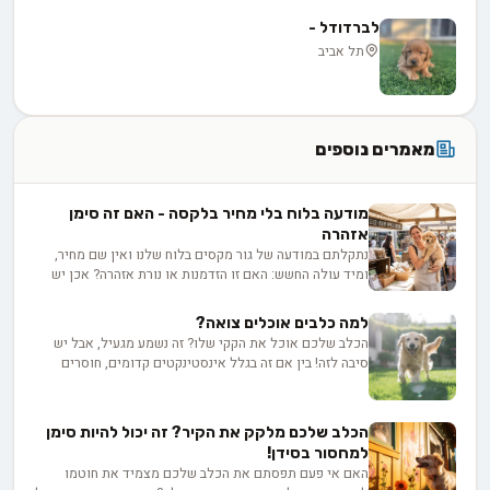
לברדודל -
תל אביב
מאמרים נוספים
מודעה בלוח בלי מחיר בלקסה - האם זה סימן
אזהרה
נתקלתם במודעה של גור מקסים בלוח שלנו ואין שם מחיר,
ומיד עולה החשש: האם זו הזדמנות או נורת אזהרה? אכן יש
לכך סיבות לגיטימיות, החל מרצון המפרסם לוודא התאמה בין
הבית לכלב, בין אם למכירה ובין אם לאימוץ, ועד למחיר
למה כלבים אוכלים צואה?
שמשתנה בין גורים באותה מלטה. בפועל השאלה היא לא רק
הכלב שלכם אוכל את הקקי שלו? זה נשמע מגעיל, אבל יש
כמה זה עולה, אלא כמה שקיפות המפרסם מוכן להציע
סיבה לזה! בין אם זה בגלל אינסטינקטים קדומים, חוסרים
כשמבקשים ממנו פרטים.
תזונתיים או סיבות רפואיות, חשוב להבין למה הם עושים את
זה ואיך לגמול אותם מההרגל. גלו על הסיכונים הבריאותיים,
שינויים בתזונה, שיטות אילוף יעילות ועוד - כדי שתוכלו
הכלב שלכם מלקק את הקיר? זה יכול להיות סימן
ליהנות מחברת הכלב שלכם בלי הפתעות לא נעימות!
למחסור בסידן!
האם אי פעם תפסתם את הכלב שלכם מצמיד את חוטמו