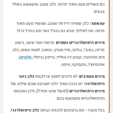
הם משירים מעט מאוד פרווה. כלב שובב ומשעשע בשלל
צבעים.
שנאוצר:
כלב שמירה ידידותי ושובב שמשיר מעט מאוד
פרווה. נוח לאילוף. מגיע גם בגודל ננסי וגם בגודל גדול.
מינים היפואלרגניים נוספים
: פרואני חסר שיער, בישון
פריזה, בסנג'י, בולונז, סיני מצויץ, הוואנז, לאסה אפסו, כלב
מים פורטוגזי, קוטון דה טולייר, גריפון בריסלי,
מלטיפו
,
אפנפינצ'ר, מקסיקני, וויפט.
מינים מעורבים
: לא חייבים לאמץ או לקנות
כלב גזעי
היפואלרגני
. יש הרבה מאוד כלבי תערובת שהם שילוב של
מינים היפואלרגניים
(למשל שיצו ופודל), ולכן התכונות
ההיפואלרגניות מוטמעות בהם.
בכל מקרה - אם ברצונכם להכניס הביתה
כלב היפואלרגני
,