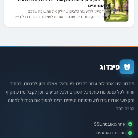
הכלב שלנו. אם אתם רוצים ללמוד איך לזהות שהכלב שלכם
אמיתיים
סובל מדיכאון, ומה תוכלו לעשות כדי לעזור לו להתגבר על
דמיינו לרגע גור כלבים שחולק את התשוקה שלכם
תקופה קשה זו - המשיכו לקרוא. מאמר זה יספק לכם את
להרפתקאות - כלב שדוחף אתכם לשיאים חדשים בכל ריצה
הכלים והידע הדרושים כדי להיות שם בשביל החבר הכי טוב
בפארק הירקון או טיפוס במצוקי הכרמל. מהבורדר קולי
שלכם, ברגעים הקשים.
האתלטי ועד האסקי סיבירי הנמרץ, הכלבים החזקים האלה לא
רק מעצימים את האימונים שלכם אלא יוצרים קשר רגשי
עמוק שהופך כל הרפתקה למסע משותף בלתי נשכח.
פינדוג
פינדוג הינו אתר לוח עבור כלבים בישראל. אצלנו ניתן לפרסם, במחיר
שווה לכל נפש, מודעות מכל הסוגים ולכל הגזעים. וכן לקבל מידע מקיף
ומקצועי אודות גידולם, טיפוחם וטיפים רבים להפוך את הגידול למהנה
הרבה יותר.
אתר מאובטח SSL
מוכרים מאומתים