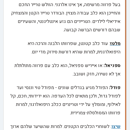
בעל פרווה מרשימה, אך אינו אלרגני. הוולש טרייר החכם
והחייכן הוא כלב עבודה מצוין. הבורדר טרייר הקטן והמצחיק
אידיאלי לילדים. הטריירים הם גזע אינטליגנטי, והשעירים
שבהם דורשים הברשה קבועה.
מלטז
: עוד כלב קטנטן, שפרוותו הלבנה והרכה היא
היפואלרגנית, למרות שהיא דורשת סירוק מדי יום.
ספניאל:
או אייריש ספניאל, הוא כלב עם פרווה מתולתלת
אך לא נשירה, חזק ושובב.
פודל:
הפודל מגיע בגדלים שונים - מפודל טוי וננסי ועד
לפודל גדול, ולכן מתאים לכל העדפה. הוא ידידותי, חכם, קל
לאילוף, ומומלץ על ידי וטרינרים ככלב היפואלרגני, למרות
פרוותו המסולסלת-צמרירית.
שיצו
: לשוחרי הכלבים הקטנים. למרות שהשיער שלהם ארוך