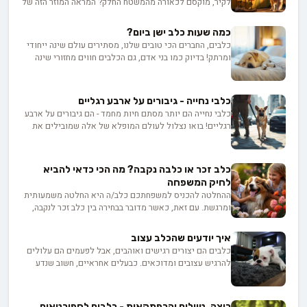
לקיר, מוקסם לכאורה מהמשטח החלק? המראה המוזר הזה של
הכלב שלכם מלקק את הקיר לא רק מבלבל אלא גם עשוי
לאותת על בעיות בריאותיות בסיסיות. האם התנהגות זו יכולה
כמה שעות כלב ישן ביום?
להיות תחינה שקטה לחומרים מזינים חיוניים, או אולי מסר
כלבים, החברים הכי טובים שלנו, מסתירים עולם שינה ייחודי
מוצפן המצביע על מחלות נסתרות?
ומרתק! בדיוק כמו בני אדם, גם הכלבים חווים מחזורי שינה
מגוונים הכוללים שלבים שונים, אך עם סגנון משלהם. מה
תפקידו של כל שלב? איך הגיל, הגזע והסביבה משפיעים על
הרגלי השינה שלהם? ואיך נוכל לעזור להם לישון טוב יותר
כלבי נחייה - גיבורים על ארבע רגליים
ולשפר את בריאותם ואיכות חייהם? בואו נצלול יחד אל תוך
כלבי נחייה הם יותר מסתם חיות מחמד - הם גיבורים על ארבע
עולם החלומות הכלביים ונגלה את כל הסודות שיעזרו לכם
רגליים! בואו נצלול לעולם המופלא של אלה שמובילים את
להבין ולדאוג לשינה האיכותית שלהם!
חיינו מתוך אהבה ונאמנות אינסופית. מהאימון המורכב ועד
לקשר הרגשי העמוק, נגלה איך הכלבים האלה משנים חיים
ומעניקים עצמאות לבעליהם. מוכנים להתרגש?
כלב זכר או כלבה נקבה? מה הכי כדאי להביא
לחיק המשפחה
ההחלטה להכניס למשפחתכם כלב/ה היא החלטה משמעותית
ומרגשת. עם זאת, כאשר מדובר בבחירה בין כלב זכר לנקבה,
בעלי חיות מחמד פוטנציאליים רבים מוצאים את עצמם
בצומת דרכים. שני המינים מציעים תכונות ושיקולים ייחודיים
איך יודעים שהכלב עצוב
שיכולים מאוד לעצב את החוויה הכוללת שלכם. בין אם אתם
כלבים הם יצורים רגישים ואוהבים, אבל לפעמים הם עלולים
בעלי כלבים בפעם הראשונה או חובבי חיות מחמד ותיקים,
להרגיש עצובים ומדוכאים. כבעלים אחראיים, חשוב שנדע
מאמר זה נועד לשפוך אור על הנושא על ידי בחינת המאפיינים,
לזהות את הסימנים לכך שכלבנו האהוב אינו מרגיש בטוב -
ההתנהגות והאתגרים הפוטנציאליים הקשורים לכל מגדר, אנו
נפשית. שינויים בהתנהגות, סימנים פיזיים, ואובדן התלהבות
מקווים להדריך אתכם לקראת בחירה מושכלת ומתאימה היטב
הם רק כמה מהרמזים שיכולים לרמז על מצוקה רגשית אצל
לדינמיקה המשפחתית ולאורח החיים שלכם.
ריצה, טיולים והרפתקאות - כלבים לספורטאים