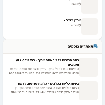
רווחה
גולדן דודל -
תל אביב
מאמרים נוספים
כמה הליכות כלב באמת צריך - לפי גודל, גזע
ואנרגיה
הוצאתם אותו לטיול ארוך, ועדיין הכלב חסר מנוחה, נובח או
מחפש מה להרוס בבית? אתם לא לבד. התשובה לשאלה כמה
טיולים כלב צריך אינה מספר קבוע, אלא נוסחה המותאמת
אישית לכלב שלכם: הגזע, הגיל, רמת האנרגיה והצורך שלו
בעיות כליות בכלבים - כל מה שחשוב לדעת
בגירוי מנטלי מעבר לפעילות הפיזית. אז איך מחשבים את
כליות הכלבים שלנו הן הרבה יותר מסתם איבר בגוף - הן
נוסחת הטיולים המדויקת לכלב שלכם, ומפסיקים לנחש?
מערכת סינון חכמה שעובדת 24/7 כדי לשמור על בריאותם.
אבל מה קורה כשהמערכת הזו מתחילה להיכשל? איך נזהה את
הסימנים המוקדמים, ומה נוכל לעשות כדי להגן על הכלבים
שלנו? בואו נגלה יחד את כל מה שחשוב לדעת על מחלות