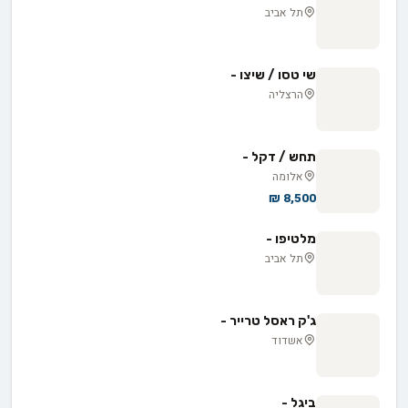
תל אביב
שי טסו / שיצו -
הרצליה
תחש / דקל -
אלומה
8,500 ₪
מלטיפו -
תל אביב
ג'ק ראסל טרייר -
אשדוד
ביגל -