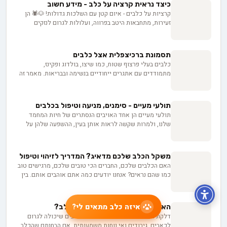
כיצד נראית קרציה על כלב - מידע חשוב
כליות בכלבים.
קרציות על כלבים - איום קטן עם השלכות גדולות! 🐶🕷️ הן
זעירות, מתחבאות היטב בפרווה, ועלולות לגרום לנזקים
בריאותיים משמעותיים. במאמר המקיף הזה, נצלול לעומק
הנושא ונלמד איך לזהות קרציות על כלבים, מהם
הסימפטומים המדאיגים של מחלות המועברות על ידי קרציות,
תסמונת ברכיצפלית אצל כלבים
ומה הן הדרכים היעילות להיפטר מהן ולמנוע הדבקה עתידית.
כלבים בעלי פרצוף שטוח, כמו שיצו, בולדוג ופקינז,
אז אם אתם רוצים להגן על הכלב שלכם מפני האיום הקטן
מתמודדים עם אתגרים ייחודיים בנשימה ובבריאות. מאמר זה
והמסוכן הזה, המשיכו לקרוא!
חושף את הגורמים לתסמונת ברכיצפלית, השלכותיה על
הבריאות, ומספק עצות חיוניות לזיהוי סימני מצוקה ולהתאמת
אורח החיים. גלו כיצד תוכלו לדאוג לרווחתם של חברכם
תולעי מעיים - סימנים, מניעה וטיפול בכלבים
הפרוונים המיוחדים ולאפשר להם לנשום בקלות.
תולעי מעיים הן אחד האויבים הנסתרים של חיות המחמד
שלנו, ולמרות שקשה לראות אותן בעין, ההשפעה שלהן על
בריאות הכלבים יכולה להיות דרמטית. מהשינויים בהתנהגות
ועד לסימנים פיזיים - חשוב להכיר את הסימנים המחשידים,
דרכי ההדבקה והטיפול, כדי להגן על הכלבים שלנו מפני
משקל הכלב שלכם מדאיג? המדריך לזיהוי וטיפול
האורחים הלא רצויים הללו.
האם הכלבים שלכם, החברים הכי טובים שלכם, מרגישים טוב
כמו שהם נראים? אנחנו יודעים כמה אתם אוהבים אותם. בין
אם הכלב שלכם נראה רזה מדי או צבר קילוגרמים מיותרים -
בעיות משקל עלולות לפגוע בבריאותו ובאושרו. גלו עכשיו איך
לזהות סימנים מדאיגים בבית ולמצוא פתרונות מעשיים.
איזה כלב מתאים לי?
האם מותר לשים טיפות אוזניים לכלב?
דלקת אוזניים היא בעיה נפוצה אצל כלבים שיכולה לגרום
לכאבים, גירודים ואי נוחות משמעותית. אם הבחנתם שהכלב