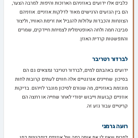
כלבים אלו ידועים באוזניהם הארוכות והיפות. למרבה הצער,
הם בין הגזעים הרגישים מאוד לדלקות אוזניים. אוזניהם
הצונחות והכבדות עלולות להגביל את זרימת האוויר, וליצור
סביבה חמה ולחה האופטימלית לצמיחת חיידקים, שמרים
והתפשטות קרדית האוזן.
לברדור רטריבר
ידועים באהבתם למים, לברדור רטריבר נמצאים גם הם
בסיכון. שחיינים אנרגטיים אלה חווים לעתים קרובות לחות
מוגזמת באוזניים, מה שגורם לסיכון מוגבר לזיהום. בדיקות
אוזניים קבועות וייבוש יסודי לאחר שחייה או רחצה הם
קריטיים עבור גזע זה.
רועה גרמני
למרות שאין לו את אותה רמה של אוזניים דיסקטיות כמו