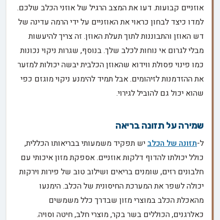
אוזניים קבועות. דעו את המצב הרגיל של אוזני הכלב שלכם.
למדו כיצד לבחון כראוי את האוזניים על ידי הרמה עדינה של
דש האוזן והתבוננות לתוך תעלת האוזן. זה צריך להיעשות
מבלי לגרום אי נוחות לכלב שלך. בנוסף, שגרות ניקוי נכונות
כמו פינוי פסולת ווידוא שהאוזן הכלבית יבשה יכולות למזער
את ההזדמנות לזיהומים. אבל תמיד להימנע ניקוי מוגזם כפי
שהוא יכול גם להוביל לגירוי.
שמירה על תזונה בריאה
ל-
תזונה של הכלב
יש תפקיד משמעותי בבריאותו הכללית,
כולל יכולתו להדוף דלקות אוזניים. אספקת מזון איכותי עם
חלבונים רזים, שומנים בריאים ושילוב טוב של פירות וירקות
יכולה לשפר את המערכת החיסונית של הכלב. הימנעו
מהאכלת הכלב במוצרי מזון שבדרך כלל משמשים
כאלרגנים, הכוללים בשר בקר, מוצרי חלב, חיטה וסויה.