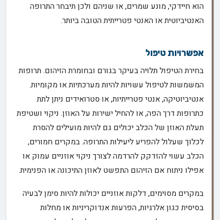
הוא חיידקי, מונע שמרים, או שניהם ולכן תיבחר התרופה
האנטיביוטית או האנטי פטרייתית הטובה ביותר.
אפשרויות טיפול
בחירת הטיפול תלויה בעיקר בגורם ובחומרת הזיהום. תרופות
המשמשות לטיפול עשויות להיות מערכתיות או מקומיות.
אנטיביוטיקה, אנטי פטרייתיות, או סטרואידים ניתן לתת
כתרופות דרך הפה, או להחיל ישירות על האוזן. ניקוי ושטיפת
תעלת האוזן של הכלב יכולים גם להיות מועילים להסרת
לכלוך שעלול להפריע ליעילות התרופה. במקרים חמורים,
הכלב עשוי להזדקק להרדמה לצורך ניקוי אוזניים עמוק או
אפילו ניתוח אם הזיהום התפשט לאוזן התיכונה או הפנימית.
במקרים מסוימים, דלקות אוזניים יכולות להיות סימן לבעיה
בסיסית כגון אלרגיות, הפרעות אנדוקריניות או מחלות