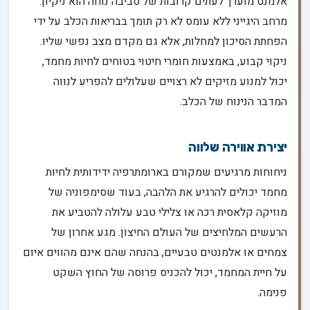
אלמנט מוערך לעתים קרובות של סביבה נוחה הוא ניקיון.
מרחב היגייני ללא עומס לא רק תומך בבריאות הכלב על ידי
הפחתת הסיכון למחלות, אלא גם מקדם מצב נפשי שליו.
ניקוי קבוע, באמצעות חומרי חיטוי בטוחים לחיות מחמד,
יכול למנוע מזיקים לא רצויים שעלולים להפריע לנווה
המדבר הנינוח של הכלב.
יצירת אווירה שלווה
ניחוחות מרגיעים שמקורם בארומתרפיה ידידותית לחיות
מחמד יכולים להרגיע את הלהבה, בעוד שסימפוניה של
מוזיקה קלאסית רכה או צלילי טבע עלולה להטביע את
הרעשים המלחיצים של העולם החיצון. מגע אחרון של
צמחים או אלמנטים טבעיים, בהנחה שהם אינם מהווים איום
על חיית המחמד, יכול להכניס פרוסה של החוץ השקט
פנימה.