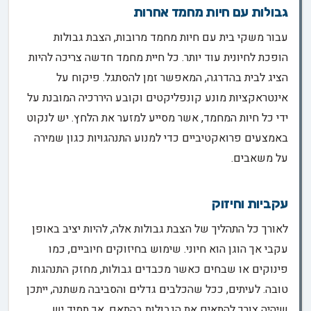
גבולות עם חיות מחמד אחרות
עבור משקי בית עם חיות מחמד מרובות, הצבת גבולות
הופכת לחיונית עוד יותר. כל חיית מחמד חדשה צריכה להיות
הציג לבית בהדרגה, המאפשר זמן להסתגל. פיקוח על
אינטראקציות מונע קונפליקטים וקובע היררכיה המובנת על
ידי כל חיות המחמד, אשר מסייע למזער את הלחץ. יש לנקוט
באמצעים פרואקטיביים כדי למנוע התנהגויות כגון שמירה
על משאבים.
עקביות וחיזוק
לאורך כל התהליך של הצבת גבולות אלה, להיות יציב באופן
עקבי אך הוגן הוא חיוני. שימוש בחיזוקים חיוביים, כמו
פינוקים או שבחים כאשר מכבדים גבולות, מחזק התנהגות
טובה. לעיתים, ככל שהכלבים גדלים והסביבה משתנה, ייתכן
שיהיה צורך להתאים את הגבולות בהתאם, אך תמיד יש