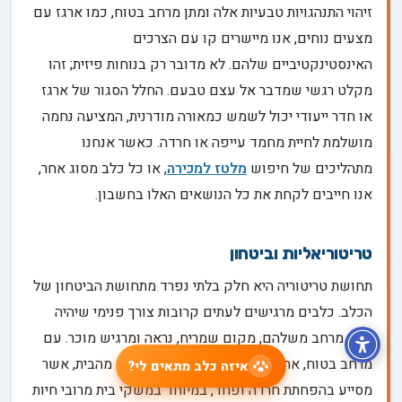
זיהוי התנהגויות טבעיות אלה ומתן מרחב בטוח, כמו ארגז עם
מצעים נוחים, אנו מיישרים קו עם הצרכים
האינסטינקטיביים שלהם. לא מדובר רק בנוחות פיזית; זהו
מקלט רגשי שמדבר אל עצם טבעם. החלל הסגור של ארגז
או חדר ייעודי יכול לשמש כמאורה מודרנית, המציעה נחמה
מושלמת לחיית מחמד עייפה או חרדה. כאשר אנחנו
מתהליכים של חיפוש
מלטז למכירה
, או כל כלב מסוג אחר,
אנו חייבים לקחת את כל הנושאים האלו בחשבון.
טריטוריאליות וביטחון
תחושת טריטוריה היא חלק בלתי נפרד מתחושת הביטחון של
הכלב. כלבים מרגישים לעתים קרובות צורך פנימי שיהיה
להם מרחב משלהם, מקום שמריח, נראה ומרגיש מוכר. עם
מרחב בטוח, אתה מעניק להם בעלות על חלק מהבית, אשר
איזה כלב מתאים לי?
מסייע בהפחתת חרדה ופחד, במיוחד במשקי בית מרובי חיות