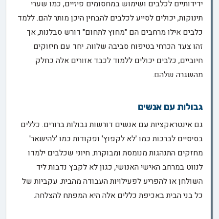
ידידותיים לכלבים ושימוש במחסומים פיזיים, כמו שערי
תינוקות, יכולים לסייע לכלבים להבחין היכן מותר להם. ללמד
כלבים אילו מרחבים הם "מחוץ לתחום" דורש סבלנות, אך
זהו צעד הכרחי בטיפוח סביבה שלווה. יחד עם חיזוקים
חיוביים, כלבים יכולים ללמוד לכבד אזורים אלה כחלק
מהשגרה שלהם.
גבולות עם אנשים
גם אינטראקציות עם אנשים דורשות גבולות ברורים. כללים
בסיסיים לברכות כמו 'לא לקפוץ' ופקודות כמו 'להישאר'
מחזקים התנהגות מנומסת ומבוקרת. חיוני שכלבים ילמדו
לנווט במרחב האישי האנושי, כגון לא לקבץ נדבות ליד
השולחן או להפריע לפעילויות העבודה מהבית. עקביות של
כל בני הבית באכיפת כללים אלה היא המפתח להצלחה.