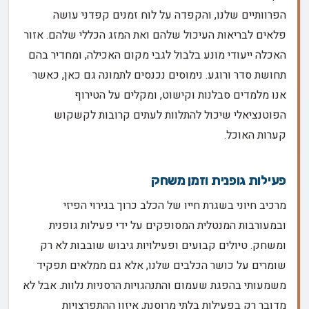
הפרוותיים שלנו, והקפדה על לוח זמנים קפדני עושה
פלאים לבריאות העיכול שלהם ואת המזג הכללי שלהם. אזור
האכלה ייעודי מונע בלבול לגבי מקום האכילה, ומחדיר בהם
תחושת סדר ורוגע. נימוסים נכנסים לתמונה גם כאן, כאשר
אנו מלמדים סבלנות וקישוט, ומקלים על הטירוף
הפוטנציאלי שיכול להתלוות לעתים קרובות לקשקוש
קערות האוכל.
פעילות גופנית וזמן משחק
מרכיב חיוני בשגרת חייו של הכלב כרוך בגירוי הפיזי
ובמעורבות המנטלית המסופקים על ידי פעילות גופנית
ומשחק. טיולים קבועים ופעילויות גיבוש שובבות לא רק
שומרים על כושר הכלבים שלנו, אלא גם ממלאים תפקיד
משמעותי בהפגת שעמום והתנהגויות הרסניות נלוות. אבל לא
מדובר רק בפעילות בלתי מרוסנת, איזון ההתפרצויות