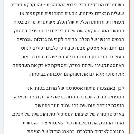
בשיפורים הגורפים בכל היבטי ההתנהגות - זהו קרקע פורייה
שעליה מבצרים צייתנות, נובעות התנהגויות תוקפניות או
מפחידות, ורווחתו הכללית של הכלב משתפרת. מרחב בטוח
מחושב הוא השקעה שמשלמת דיבידנדים עשירים בחיזוק
הבסיס הרגשי של הכלב. בדומה לקביעת גבולות שגרתיים
וברורים, הוא מספק מבנה שבתוכו כלבים יכולים לנווט
בעולמם בביטחון בטוח. מובלעת צפויה זו תומכת בצורך
האינסטינקטיבי שלהם בסדר, ומספקת לא רק את העדפתם
את המוכר אלא גם את תשוקתם הטבועה בביטחון.
לכן, באמצעות פיתוח אסטרטגי של מרחב בטוח, אנו
מטפחים סביבה שבה התנהגות בריאה לא רק מעודדת אלא
הופכת לנורמה מוחשית. זהו עמוד תווך מתמשך
בארכיטקטורה של יציבותו הפסיכולוגית והרגשית של הכלב,
ואחד המחזק את חשיבותה של האינטואיציה האנושית
בתגובה לצרכים הכלביים. במארג הגדול של הטיפול