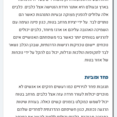
בארץ ובעולם היא אתגר חרדת הנטישה אצל כלבים. כלבים
אלה עלולים להפגין מצוקה ובעיות התנהגות כאשר הם
נותרים לבד. על ידי יצירת מרחב בטוח, כגון פינה נעימה עם
השמיכה האהובה עליהם או ארגז מיוחד, כלבים יכולים
להרגיש בטוחים יותר כאשר בני משפחתם האנושיים אינם
נוכחים. יישום טכניקות רגישות הדרגתיות, שבהן הכלב נשאר
לבד לתקופות הולכות וגדלות, יכול גם להקל על ידי נוכחות
של אזור בטוח.
פחד ופוביות
תגובות פחד לגירויים כמו רעשים חזקים או אנשים לא
מוכרים יכולות לעורר חרדה עזה אצל כלבים. מרחב בטוח
יכול לשמש כמקלט בזמנים קשים כאלה. בעזרת שיטות
הרגעה נכונות, כגון חשיפתם ההדרגתית לפחדים שלהם
בסביבה מבוקרת, כלבים יכולים ללמוד לקשר את המרחב