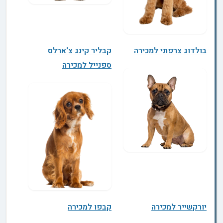
בולדוג צרפתי למכירה
קבליר קינג צ'ארלס
ספנייל למכירה
יורקשייר למכירה
קבפו למכירה