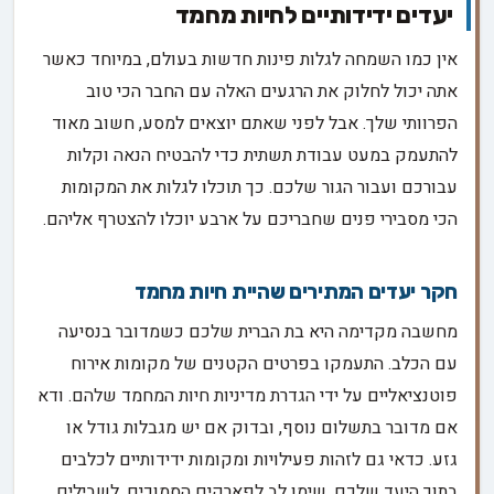
יעדים ידידותיים לחיות מחמד
אין כמו השמחה לגלות פינות חדשות בעולם, במיוחד כאשר
אתה יכול לחלוק את הרגעים האלה עם החבר הכי טוב
הפרוותי שלך. אבל לפני שאתם יוצאים למסע, חשוב מאוד
להתעמק במעט עבודת תשתית כדי להבטיח הנאה וקלות
עבורכם ועבור הגור שלכם. כך תוכלו לגלות את המקומות
הכי מסבירי פנים שחבריכם על ארבע יוכלו להצטרף אליהם.
חקר יעדים המתירים שהיית חיות מחמד
מחשבה מקדימה היא בת הברית שלכם כשמדובר בנסיעה
עם הכלב. התעמקו בפרטים הקטנים של מקומות אירוח
פוטנציאליים על ידי הגדרת מדיניות חיות המחמד שלהם. ודא
אם מדובר בתשלום נוסף, ובדוק אם יש מגבלות גודל או
גזע. כדאי גם לזהות פעילויות ומקומות ידידותיים לכלבים
בתוך היעד שלכם. שימו לב לפארקים הסמוכים, לשבילים,