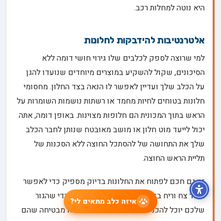
היא נוטה למחלות רכב.
אלטרנטיבות להידבקות לחלונות
למי שרוצה לספק לכלבים שלו גירוי חושי דומה ללא
הסיכונים, שקול להשקיע במוצרים מיוחדים שנועדו להגן
על הכלב שלך ועדיין לאפשר לו הנאה בצד החלון. מחסומי
חלונות בטוחים לחיות מחמד או רשתות נושמות השומרות על
הראש בתוך המכונית הם חלופות מצוינות. באופן דומה, אתה
יכול לייעד מוט חלון או מושב מאובטח שנותן לחבר הכלב
שלך את התחושה של להסתכל החוצה ללא הסכנות של
תליית הראש החוצה.
זה גם חכם לפתוח את החלונות בדיוק מספיק כדי לאפשר
אוויר צח וריח בזמן שהם לא רחבים מספיק כדי שהגור
איזה כלב מתאים לי?
שלכם יוכל להכניס את ראשו דרכו. פשרה זו מבטיחה שהם