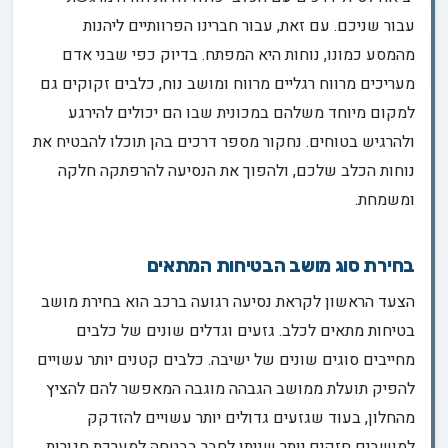
עבור שניכם. עם זאת, עבור חברינו הפרוותיים ליהנות
מהמסע כמונו, נוחות היא המפתח. בדיוק כפי שבני אדם
מעריכים מרווח רגליים מרווח ומושב נוח, כלבים זקוקים גם
למקום מיוחד משלהם במכונית שבו הם יכולים להירגע
ולהרגיש בטוחים. נחקור מספר דרכים בהן תוכלו להבטיח את
נוחות הכלב שלכם, ולהפוך את הנסיעה להרפתקה חלקה
ומשמחת.
בחירת סוג מושב הבטיחות המתאים
הצעד הראשון לקראת נסיעה רגועה ברכב הוא בחירת מושב
בטיחות מתאים לכלב. גזעים וגדלים שונים של כלבים
מחייבים סוגים שונים של ישיבה. כלבים קטנים יותר עשויים
להפיק תועלת ממושב הגבהה מוגבה המאפשר להם להציץ
מהחלון, בעוד שגזעים גדולים יותר עשויים להזדקק
למושבים חזקים יותר שניתן לחבר בבטחה למערכת חגורות