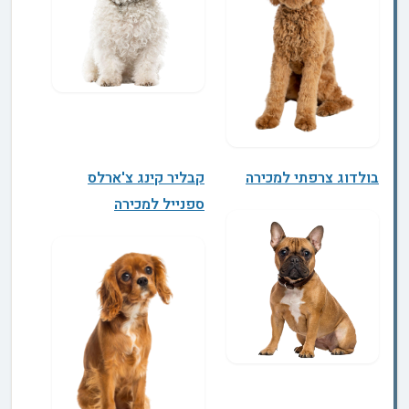
בולדוג צרפתי למכירה
קבליר קינג צ'ארלס
ספנייל למכירה