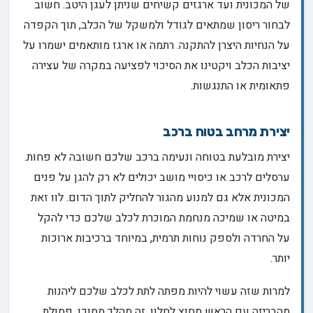
של המכונית ועד ארגזים קשיחים שניתן לעגן היטב. חשוב
לבחור ריסון שמתאים לגודל ולמשקל של הכלב, תוך הקפדה
על הנחיות היצרן להתקנה. רתמה או ארגז מותאמים ישמרו על
יציבות הכלב ויקטינו את הסיכוי לפציעה במקרה של עצירה
פתאומית או התנגשות.
יצירת מרחב בטוח ברכב
יצירת מובלעת בטוחה ונעימה ברכב שלכם חשובה לא פחות.
ערסלים לרכב או כיסויי מושב יכולים לא רק להגן על פנים
המכונית אלא גם למנוע מהגור להחליק לתוך הדום. לוו זאת
במיטה או שמיכה מנחמת המוכרת לכלב שלכם כדי להקל
על החרדה ולספק נוחות תרמית, במיוחד ברכיבות ארוכות
יותר.
למרות שזה עשוי להיות מפתה לתת לכלב שלכם ליהנות
מהבריזה עם הראש מחוץ לחלון, זה מהלך מסוכן. פסולת