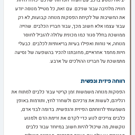
יציאה למסע ברכב עם העוזר הפרוותי שלכם יכולה להיות
חוויה מלהיבה עבור שניכם. עם זאת, כל מטייל מנוסה יודע
את החשיבות של לקיחת הפסקות מנוחה קבועות, לא רק
עבור עצמו אלא חשוב מכך, עבור חבריו הכלבים. שהייה
ממושכת בחלל סגור כמו מכונית עלולה להוביל לחוסר
מנוחה, אי נוחות ואפילו בעיות בריאותיות לכלבים. כבעלי
חיות מחמד אחראיים, מחובתנו להכיר בהשפעה של נסיעה
מתמשכת על חברינו ההולכים על ארבע.
רווחה פיזית ונפשית
הפסקות מנוחה משמשות זמן קריטי עבור כלבים למתוח את
רגליהם, לעשות את צרכיהם ולשחרר לחץ, ותורמות באופן
משמעותי לרווחתם הפיזית והנפשית. בדומה לבני אדם,
כלבים צריכים לנוע כדי לקדם את זרימת הדם ולמנוע
נוקשות, מה שיכול להיות חשוב במיוחד עבור כלבים