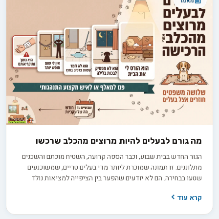
מאמר
מה גורם לבעלים להיות מרוצים מהכלב שרכשו
הגור החדש בבית שבוע, וכבר הספה קרועה, השטיח מוכתם והשכנים
מתלוננים. זו תמונה שמוכרת ליותר מדי בעלים טריים, שמשוכנעים
שטעו בבחירה. הם לא יודעים שהפער בין הציפייה למציאות נולד
הרבה קודם, בתהליך בירורים חסר שקדם לרכישה. החדשות הטובות
קרא עוד
הן ששביעות רצון ארוכת טווח היא תוצאה של החלטות נכונות
שהתקבלו לפני שהכלב בכלל נכנס הביתה.