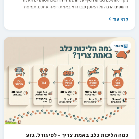
מקריאותיכם כשיש חטיף על הרצפה? הרגעים הסותרים האלה
חושפים הרבה על האופן שבו הוא באמת רואה אתכם. תפיסת
האלפא הישנה, שראתה בכלב יריב הנלחם על מקום ראשון בלהקה,
קרא עוד
אינה תואמת את ההבנה המדעית העדכנית. בפועל, אתם ממלאים
עבורו כמה תפקידים במקביל: חבר תומך, הורה מגונן או מנהיג שקט
ובוטח. זיהוי התפקיד הדומיננטי במערכת היחסים שלכם הוא המפתח
להבין למה הוא מתנהג כפי שהוא מתנהג.
מאמר
כמה הליכות כלב באמת צריך - לפי גודל, גזע