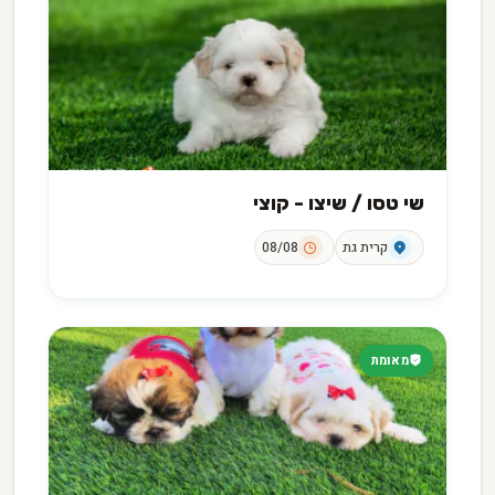
שי טסו / שיצו - קוצי
קרית גת
08/08
מאומת