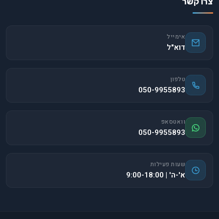
צרו קשר
אימייל
דוא"ל
טלפון
050-9955893
וואטסאפ
050-9955893
שעות פעילות
א'-ה' | 9:00-18:00