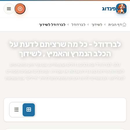
פינדוג
דף הבית
לשידוך
לברדודל
לברדודל לשידוך
לברדודל - כל מה שרציתם לדעת על
הכלב הנמרץ והאמיץ , לשידוך
כלבי לברדודל הם כלבים גדולים ועוצמתיים, עם גוף חזק ומתאימים
לעבודות פיזיות כמו גרירת עגלות או שמירה. הם כלבים נאמנים ומסורים
לבעליהם. הם עשויים להיות חכמים ומתאימים להיות "חיילים" עם משמעת
מודעות עבור כלב לברדודל