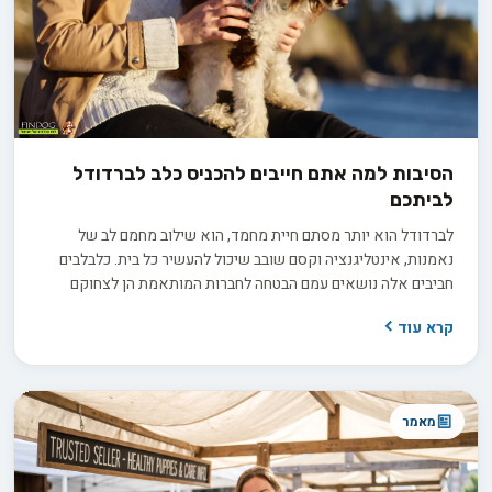
הסיבות למה אתם חייבים להכניס כלב לברדודל
לביתכם
לברדודל הוא יותר מסתם חיית מחמד, הוא שילוב מחמם לב של
נאמנות, אינטליגנציה וקסם שובב שיכול להעשיר כל בית. כלבלבים
חביבים אלה נושאים עמם הבטחה לחברות המותאמת הן לצחוקם
השובב של הילדים והן לביטחון הרגוע של המבוגרים. עם תלתליו שובי
קרא עוד
הלב ועיניהם החביבות, הלברדודל מהווים עדות לאיך נראה כלב
המשפחה המושלם, שוזר את עצמו במרקם חיי היומיום בקלות והופך
לחלק בלתי נפרד מהזיכרונות המשפחתיים.
מאמר