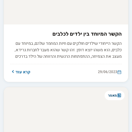
הקשר המיוחד בין ילדים לכלבים
הקשר הייחודי שילדים חולקים עם חיות המחמד שלהם, במיוחד עם
כלבים, הוא משהו יוצא דופן. זהו קשר שהוא מעבר לחברות גרידא,
מעצב את הצמיחה, ההתפתחות הרגשית והרווחה של הילד בדרכים
שמשאירות השפעות עמוקות ומתמשכות. האם כלבים הם רק חיות
מחמד, או שהם יכולים להיות מטפלים, מחנכים ומלווים מרכזיים,
קרא עוד
29/06/2023
המעצבים בשקט אך ללא עוררין את עתיד ילדנו?
מאמר