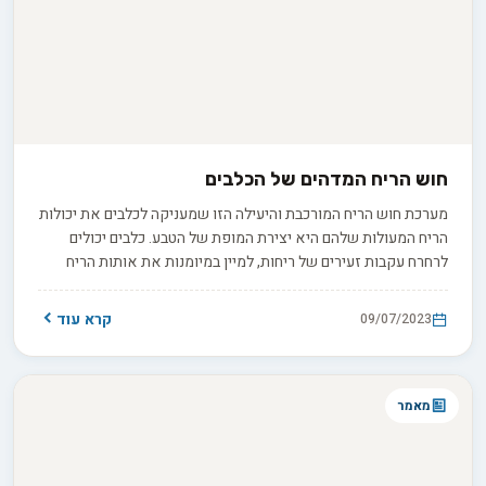
חוש הריח המדהים של הכלבים
מערכת חוש הריח המורכבת והיעילה הזו שמעניקה לכלבים את יכולות
הריח המעולות שלהם היא יצירת המופת של הטבע. כלבים יכולים
לרחרח עקבות זעירים של ריחות, למיין במיומנות את אותות הריח
המעורבים, ולעבד את המידע במהירות הבזק כדי להגיב לסביבתם. זהו
נושא שובה לב שמציב מראה אל מעמקי האינטליגנציה הכלבית
קרא עוד
09/07/2023
הבלתי נתפסת. מאמר זה חושף את המדע שמאחורי חוש הריח
המדהים של הכלב שלכם, חוקר את יכולות הריח המעולות שלו
ומתעמק במבנה המוח הייחודי שלו. תיהנו מצלילה מעמיקה ומרתקת
זו לעולמם של גלאי ריח מומחים אלה.
מאמר