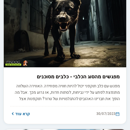
מפגשים מהסוג הכלבי - כלבים מסוכנים
מפגש עם כלב תוקפני יכול להיות חוויה מפחידה. האווירה השלווה
מתנפצת לפתע על ידי נביחות, לסתות חדות, או גרוע מכך. אבל מה
הופך את חברינו האהובים להתגלמויות של טרור? תוקפנות אצל
כלבים היא נושא מורכב, הנשלט על ידי שילוב של גורמים מולדים,
סביבתיים ונלמדים. הבנת התנהגות תוקפנית אצל כלבים יכולה להיות
קרא עוד
30/07/2023
הצעד הראשון לקראת פתרון יעיל, ולכן המסע שלנו מתחיל בהבנת
התוקפנות עצמה. אנו מתעמקים בלב הנושא, מנתחים את אופי וסוגי