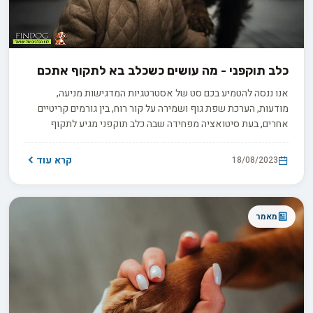
כלב תוקפני - מה עושים כשכלב בא לתקוף אתכם
אנו ננסה להטמיע בכם סט של אסטרטגיות המדגישות מניעה,
מודעות, הערכת שפת גוף ושמירה על קור רוח, בין גורמים קריטיים
אחרים, בעת סיטואציה מפחידה שבה כלב תוקפני מגיע לתקוף
אתכם. במדריך זה נצייד אתכם בכלים של הבנה, לא רק כדי לנסות
לקבל אמון מהכלב התוקפני, אלא גם לעצב את תגובותיכם כדי
קרא עוד
18/08/2023
להבטיח בטיחות ושליטה על מפגשים לא מכוונים עם כלבים שעלולים
ליצור גוון של עוינות.
מאמר