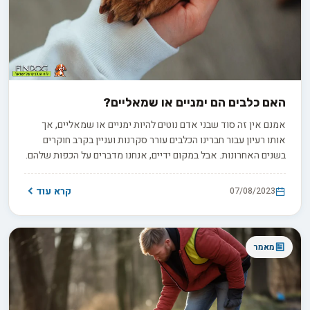
האם כלבים הם ימניים או שמאליים?
אמנם אין זה סוד שבני אדם נוטים להיות ימניים או שמאליים, אך
אותו רעיון עבור חברינו הכלבים עורר סקרנות ועניין בקרב חוקרים
בשנים האחרונות. אבל במקום ידיים, אנחנו מדברים על הכפות שלהם.
עם זאת, העדפת כפות רגליים היא יותר מסתם מוזרות חמודה - היא
חלון מדהים לעולם המסקרן של הקוגניציה, ההתנהגות ואפילו
קרא עוד
07/08/2023
האישיות הייחודית של כלבים.
מאמר