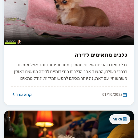
כלבים מתאימים לדירה
ככל שאורח החיים העירוני ממשיך מתרחב יותר ויותר אצל אנשים
ברחבי העולם, המצוד אחר הכלבים הידידותיים לדירה התעצם באופן
משמעותי. עם זאת, זה יותר מסתם לחפש חמידות וגודל מתאים
כשמדובר במציאת החבר הפרוותי האידיאלי שלכם לדירה. יש לבחון
פרמטרים רבים החל מצרכים נמוכים של פעילות גופנית ונשירה
קרא עוד
01/10/2023
מינימלית וכלה במזג ידידותי לדירה והתאמה לילדים.
מאמר