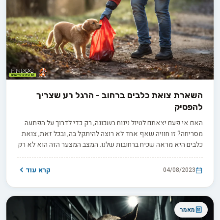
השארת צואת כלבים ברחוב - הרגל רע שצריך
להפסיק
האם אי פעם יצאתם לטיול נינוח בשכונה, רק כדי לדרוך על הפתעה
מסריחה? זו חוויה שאף אחד לא רוצה להיתקל בה, ובכל זאת, צואת
כלבים היא מראה שכיח ברחובות שלנו. המצב המצער הזה הוא לא רק
מכוער ולא נעים, זה נושא רציני שמהווה איום הן על בריאות האדם
והן על הסביבה שלנו. כבעלי כלבים וכאזרחים אחראים, הגיע הזמן
קרא עוד
04/08/2023
שנתייחס להרגל הרע הזה חזיתית.
מאמר