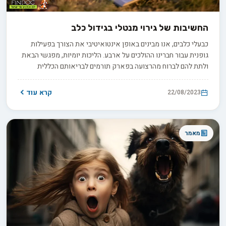
החשיבות של גירוי מנטלי בגידול כלב
כבעלי כלבים, אנו מבינים באופן אינטואיטיבי את הצורך בפעילות
גופנית עבור חברינו ההולכים על ארבע. הליכות יומיות, מפגשי הבאת
ולתת להם לברוח מהרצועה בפארק תורמים לבריאותם הכללית
ולרווחתם. אבל מה עם המוח שלהם? האם המרדף אחר מקלות
וההתרגשות של סנאים באמת מספקים את הצרכים הקוגניטיביים
קרא עוד
22/08/2023
שלהם? מעבר לתחום הפיזי, כלבים זקוקים גם לגירוי מנטלי.
מאמר