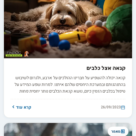
קנאה אצל כלבים
קנאה יכולה להשפיע על חברינו ההולכים על ארבע, ולגרום לשיבוש
בהתנהגותם ובמערכת היחסים שלהם איתנו. למרות שפע המידע על
טיפול בכלבים הזמין כיום, נושא קנאת הכלבים נותר יחסית פחות
נחקר, מה שמשאיר בעלי חיות מחמד רבים לא בטוחים כיצד לטפל בו.
לכן, המדריך המקיף הזה מאיר את נושא קנאת הכלבים - תופעה
קרא עוד
26/09/2023
מרתקת לא פחות משהיא מאתגרת.
מאמר