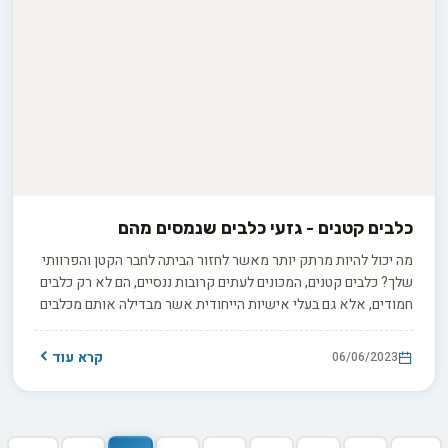
כלבים קטנים - גזעי כלבים שנמסים מהם
מה יכול להיות מרתק יותר מאשר לחזור הביתה לחבר הקטן והפרוותי
שלך? כלבים קטנים, המכונים לעתים קרובות ננסיים, הם לא רק כלבים
חמודים, אלא גם בעלי אישיות הייחודית אשר מבדילה אותם מכלבים
אחרים. כאשר אתם מחפשים את הכלב הקטן והמושלם שלכם, חשוב
שתכירו את המאפיינים, החוזקות והחולשות שלהם כדי לקבל את
קרא עוד
06/06/2023
ההחלטה המושכלת ביותר.