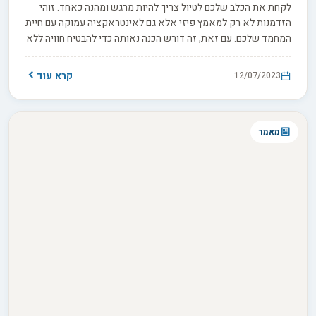
לקחת את הכלב שלכם לטיול צריך להיות מרגש ומהנה כאחד. זוהי
הזדמנות לא רק למאמץ פיזי אלא גם לאינטראקציה עמוקה עם חיית
המחמד שלכם. עם זאת, זה דורש הכנה נאותה כדי להבטיח חוויה ללא
טרחה. במאמר זה נסקור את הפעולות החיוניות שיש לשקול לפני
היציאה לטיול עם הכלב שלכם.
קרא עוד
12/07/2023
מאמר