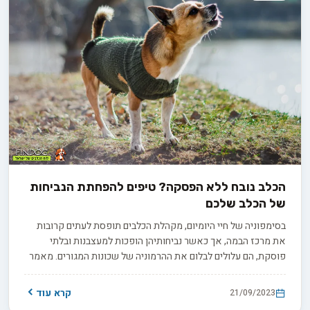
הכלב נובח ללא הפסקה? טיפים להפחתת הנביחות
של הכלב שלכם
בסימפוניה של חיי היומיום, מקהלת הכלבים תופסת לעתים קרובות
את מרכז הבמה, אך כאשר נביחותיהן הופכות למעצבנות ובלתי
פוסקת, הם עלולים לבלום את ההרמוניה של שכונות המגורים. מאמר
זה מתעמק במעמקי התעלומה הזו, חושף את הסיבות מאחורי כלבים
נובחים ללא הפסקה ומציע אסטרטגיות מעניינות כדי לצמצם את
קרא עוד
21/09/2023
ההתפרצויות הקוליות שלהם, ולהחזיר אווירה שלווה והרמונית לכולם.