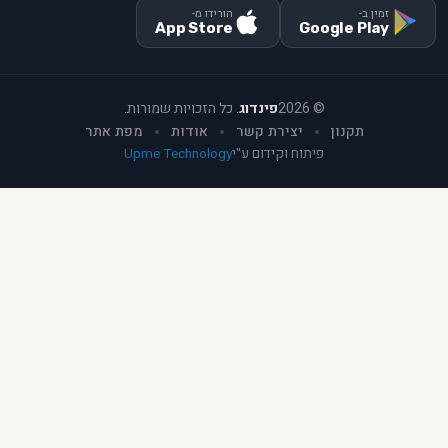
זמין ב-
הורידו מ-
App Store
Google Play
©
2026
פינדוג
. כל הזכויות שמורות.
תקנון
יצירת קשר
אודות
מפת אתר
פיתוח וקידום ע"י
Upme Technology