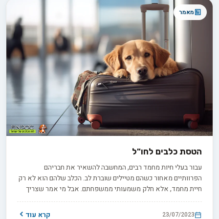
התוקפנות ואת הגורמים התורמים.
מאמר
הטסת כלבים לחו"ל
עבור בעלי חיות מחמד רבים, המחשבה להשאיר את חבריהם
הפרוותיים מאחור כשהם מטיילים שוברת לב. הכלב שלהם הוא לא רק
חיית מחמד, אלא חלק משמעותי ממשפחתם. אבל מי אמר שצריך
להשאיר אותם מאחור? טיול בינלאומי עם כלבים הוא לא רק אפשרי,
אבל עם המידע הנכון וההכנה, זה יכול להיות חוויה חלקה ומהנה עבור
קרא עוד
23/07/2023