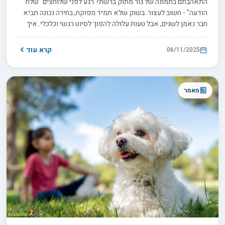
התאהבתם בתמונה של גור מתוק ברשת? רגע לפני שלוחצים "שלח
הודעה" - חשוב לעצור. בשוק שלא תמיד מפוקח, בחירה נכונה תביא
חבר נאמן לשנים, אבל טעות עלולה להפוך לסיוט רגשי וכלכלי. איך
מזהים מגדל אחראי? במדריך הזה נעניק לכם כלים מעשיים: ביקור
פיזי, בדיקת תיעוד רפואי, ומסמכים שחובה לדרוש.
קרא עוד
06/11/2025
מאמר