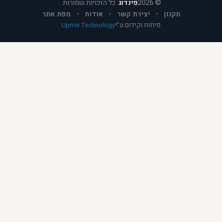
©
2026
פינדוג
. כל הזכויות שמורות.
תקנון
יצירת קשר
אודות
מפת אתר
פיתוח וקידום ע"י
Upme Technology