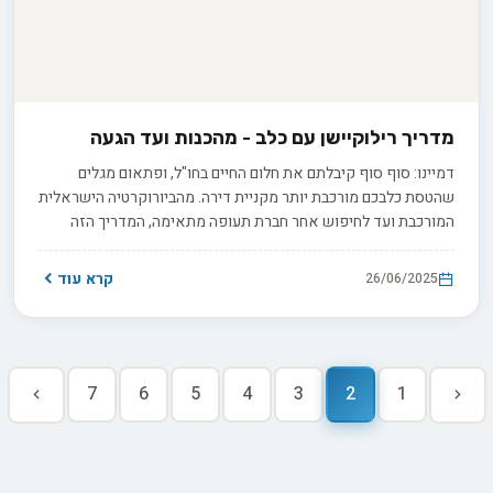
מדריך רילוקיישן עם כלב - מהכנות ועד הגעה
דמיינו: סוף סוף קיבלתם את חלום החיים בחו"ל, ופתאום מגלים
שהטסת כלבכם מורכבת יותר מקניית דירה. מהביורוקרטיה הישראלית
המורכבת ועד לחיפוש אחר חברת תעופה מתאימה, המדריך הזה
יעזור לכם להפוך את המסע עם החבר הטוב ביותר שלכם לחוויה
בטוחה ופשוטה.
קרא עוד
26/06/2025
7
6
5
4
3
2
1