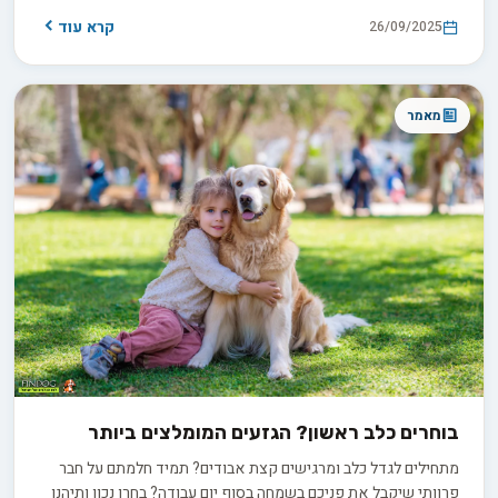
ושמירה על הסביבה.
קרא עוד
26/09/2025
מאמר
בוחרים כלב ראשון? הגזעים המומלצים ביותר
מתחילים לגדל כלב ומרגישים קצת אבודים? תמיד חלמתם על חבר
פרוותי שיקבל את פניכם בשמחה בסוף יום עבודה? בחרו נכון ותיהנו