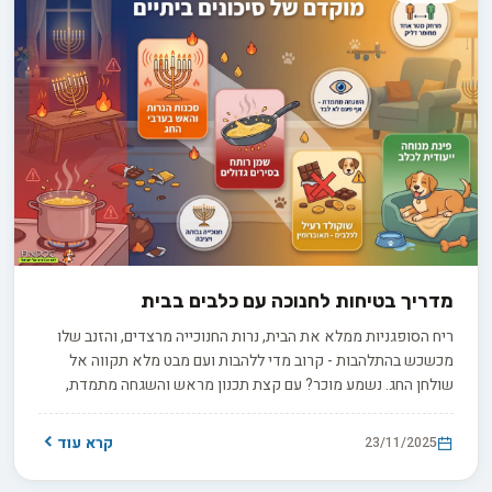
מדריך בטיחות לחנוכה עם כלבים בבית
ריח הסופגניות ממלא את הבית, נרות החנוכייה מרצדים, והזנב שלו
מכשכש בהתלהבות - קרוב מדי ללהבות ועם מבט מלא תקווה אל
שולחן החג. נשמע מוכר? עם קצת תכנון מראש והשגחה מתמדת,
תוכלו ליהנות משמונת ימי החג בראש שקט, ולשתף את הכלב שלכם
בשמחה המשפחתית בבטחה מלאה.
קרא עוד
23/11/2025