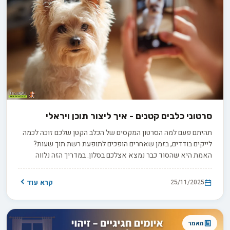
סרטוני כלבים קטנים - איך ליצור תוכן ויראלי
תהיתם פעם למה הסרטון המקסים של הכלב הקטן שלכם זוכה לכמה
לייקים בודדים, בזמן שאחרים הופכים לתופעת רשת תוך שעות?
האמת היא שהסוד כבר נמצא אצלכם בסלון. במדריך הזה נלווה
אתכם צעד אחר צעד: איך לתפוס רגעים מלאי רגש, לבחור זווית
שמספרת סיפור, ולהפוך כל סרטון פשוט ליצירה ויראלית. מוכנים?
קרא עוד
25/11/2025
מאמר