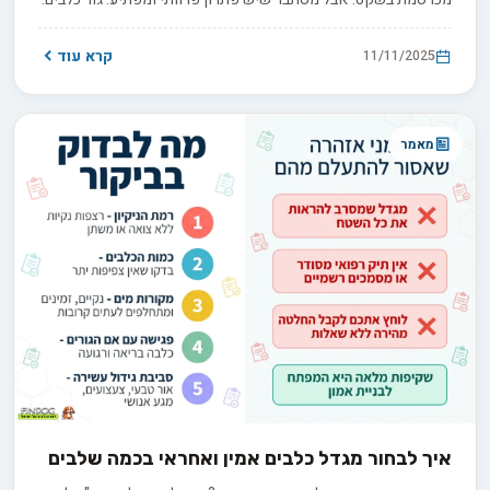
נחקור כיצד החברות, המגע הפיזי וההשפעות הפסיכולוגיות שלהם
ממלאים את הריק ומפחיתים מתח אמיתי.
קרא עוד
11/11/2025
מאמר
איך לבחור מגדל כלבים אמין ואחראי בכמה שלבים