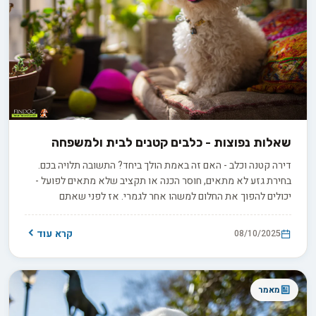
שאלות נפוצות - כלבים קטנים לבית ולמשפחה
דירה קטנה וכלב - האם זה באמת הולך ביחד? התשובה תלויה בכם.
בחירת גזע לא מתאים, חוסר הכנה או תקציב שלא מתאים לפועל -
יכולים להפוך את החלום למשהו אחר לגמרי. אז לפני שאתם
מתאהבים באותו גור חמוד, כדאי לדעת במה אתם מתחייבים. הכנו
לכם מדריך שימנע כאבי ראש מיותרים.
קרא עוד
08/10/2025
מאמר