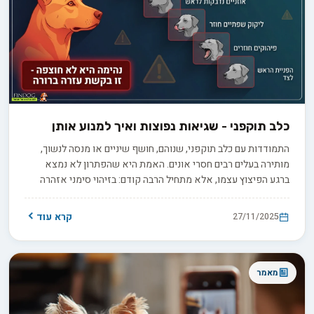
כלב תוקפני - שגיאות נפוצות ואיך למנוע אותן
התמודדות עם כלב תוקפני, שנוהם, חושף שיניים או מנסה לנשוך,
מותירה בעלים רבים חסרי אונים. האמת היא שהפתרון לא נמצא
ברגע הפיצוץ עצמו, אלא מתחיל הרבה קודם: בזיהוי סימני אזהרה
מוקדמים, בשינוי תגובות אינסטינקטיביות שמחמירות את המצב בלי
כוונה, ובבניית תוכנית פעולה ממוקדת - בעצמכם או בליווי מקצועי.
קרא עוד
27/11/2025
מאמר