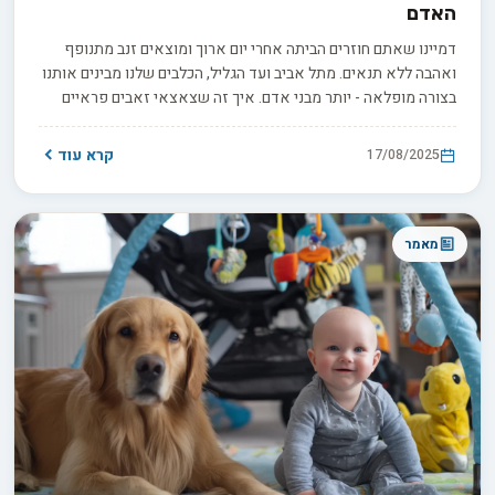
האדם
דמיינו שאתם חוזרים הביתה אחרי יום ארוך ומוצאים זנב מתנופף
ואהבה ללא תנאים. מתל אביב ועד הגליל, הכלבים שלנו מבינים אותנו
בצורה מופלאה - יותר מבני אדם. איך זה שצאצאי זאבים פראיים
הפכו לחברים הנאמנים שלנו? ומה מגלה המדע על הכוח של הקשר
הזה לחזק את בריאותנו הנפשית?
קרא עוד
17/08/2025
מאמר