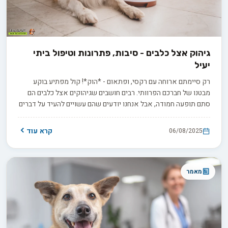
גיהוק אצל כלבים - סיבות, פתרונות וטיפול ביתי
יעיל
רק סיימתם ארוחה עם רקסי, ופתאום - *הוק*! קול מפתיע בוקע
מבטנו של חברכם הפרוותי. רבים חושבים שגיהוקים אצל כלבים הם
סתם תופעה חמודה, אבל אנחנו יודעים שהם עשויים להעיד על דברים
חשובים בבריאותו. בואו נגלה יחד את הסודות שמסתתרים מאחורי
הקונצרט הבטני הזה.
קרא עוד
06/08/2025
מאמר