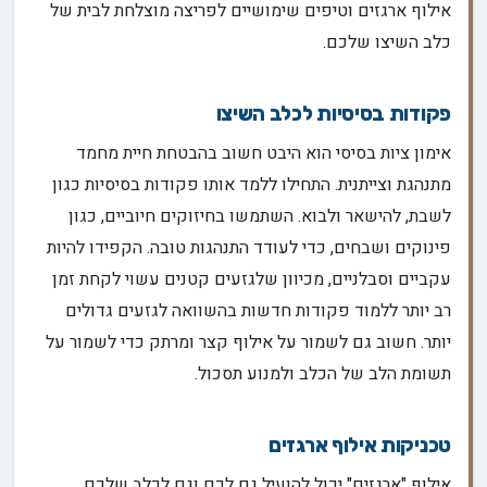
אילוף ארגזים וטיפים שימושיים לפריצה מוצלחת לבית של
כלב השיצו שלכם.
פקודות בסיסיות לכלב השיצו
אימון ציות בסיסי הוא היבט חשוב בהבטחת חיית מחמד
מתנהגת וצייתנית. התחילו ללמד אותו פקודות בסיסיות כגון
לשבת, להישאר ולבוא. השתמשו בחיזוקים חיוביים, כגון
פינוקים ושבחים, כדי לעודד התנהגות טובה. הקפידו להיות
עקביים וסבלניים, מכיוון שלגזעים קטנים עשוי לקחת זמן
רב יותר ללמוד פקודות חדשות בהשוואה לגזעים גדולים
יותר. חשוב גם לשמור על אילוף קצר ומרתק כדי לשמור על
תשומת הלב של הכלב ולמנוע תסכול.
טכניקות אילוף ארגזים
אילוף "ארגזים" יכול להועיל גם לכם וגם לכלב שלכם,