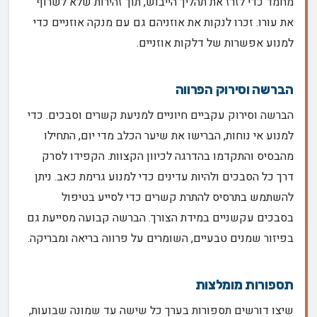
מחמד כדי לזרז את תהליך הייבוש, תוך זהירות שלא לשרוף
את עורו. זכרו לנקות את אוזניהם גם עם מנקה אוזניים כדי
למנוע אפשרות של דלקות אוזניים.
הברשה וסירוק הפרווה
הברשה וסירוק עקביים חיוניים למניעת קשרים וסבכים. כדי
למנוע אי נוחות, הברישו את שיער הכלב מדי יום, התחילו
מהבסיס והתקדמו בהדרגה לכיוון הקצוות. הקפידו לסרק
דרך כל הסבכים ולהיות עדינים כדי למנוע גרימת כאב. ניתן
להשתמש בתרסיס להתרת קשרים כדי לסייע בטיפול
בסבכים עקשניים במידת הצורך. הברשה קבועה מסייעת גם
בפיזור שמנים טבעיים, השומרים על פרווה בריאה ומבריקה.
תספורות מומלצות
שיצו דורשים תספורות בערך כל שישה עד שמונה שבועות,