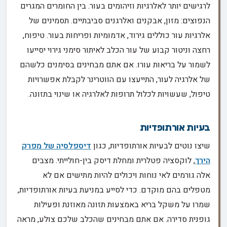
לרגישים יותר לאלרגיות וזיהומים בעור. בין החומרים המגרים
הנפוצים: מזון, אבקנים ואלרגנים סביבתיים. תסמינים של
אלרגיות עור כוללים גירוד, אדמומיות ופריחות בעור. טיפוח,
רחצה וניטור קבוע של עור הכלב לאיתור סימני גירוי יסייעו
לשמור על בריאות עורו. אם אתם מבחינים בסימנים כלשהם
של אלרגיה לעור, התייעצו עם הווטרינר לקבלת אפשרויות
טיפול, שעשויות לכלול תרופות לאלרגיה או שינוי בתזונה.
בעיות אורתופדיות
שיצו נוטים לבעיות אורתופדיות, כגון
דיספלסיה של מפרק
הירך
, לוקסציה פטלרית ומחלת דיסק בין-חולייתי. מצבים
אלה גורמים לאי נוחות ויכולים להיות מתישים אם לא
מטפלים בהם מוקדם. כדי לסייע במניעת בעיות אורתופדיות,
שמרו על משקל בריא באמצעות תזונה מאוזנת ופעילות
גופנית סדירה. אם אתם מבחינים שהכלב שלכם צולע, מראה