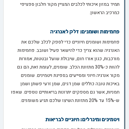
תמיד במזון איכותי לכלבים המציין מקור חלבון ספציפי
כמרכיב הראשון.
פחמימות ושומנים: דלק לאנרגיה
פחמימות ושומנים חיוניים כדי לספק לכלב שלכם את
האנרגיה שהוא צריך כדי להישאר פעיל ושובב. פחמימות
מורכבות, כגון אורז חום, שיבולת שועל ובטטות, אמורות
להוות כ-30% מתזונת הכלב. שומנים, לעומת זאת, הם גם
מקור אנרגיה חיוני ומסייעים בספיגת ויטמינים. שומנים
באיכות טובה כוללים שמן דגים, שמן זרעי פשתן ושמן
חמניות, אשר גם מספקים יתרונות בריאותיים נוספים. שאפו
ש-15% עד 20% מתזונת השיצו שלכם תגיע משומנים.
ויטמינים ומינרלים: חיוניים לבריאות