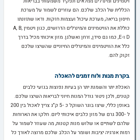
ויטמינים ומינרלים ממלאים תפקיד משמעותי בבריאות
הכללית של הכלב שלכם. הם עוזרים לשמור על מערכת
חיסון בריאה, מערכת עיכול ועצמות חזקות. ודאו שתזונתו
כוללת את הוויטמינים והמינרלים הדרושים, כגון ויטמין A, B,
D ו-E, כמו גם סידן, זרחן ואשלגן. מזון איכותי מכיל בדרך
כלל את הוויטמינים והמינרלים החיוניים שהשיצו שלכם
זקוק להם.
בקרת מנות ולוח זמנים להאכלה
האכלת יתר והשמנת יתר הן בעיות נפוצות בגזעי כלבים
קטנים, ולכן ניטור גודל המנות חיוני לבריאות השיצו שלכם.
באופן כללי, שיצו בוגר השוקל כ -5 ק"ג צריך לאכול בין 200
ל -300 גרם של מזון כלבים איכותי ליום. חלקו את הארוחות
שלהם לשתיים או שלוש מנות קטנות, מה שעוזר לשמור על
רמות אנרגיה יציבות ושומר על הכלב שלכם מרוצה לאורך כל