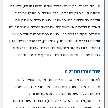
משחק הוא לא רק צורה נהדרת של פעילות גופנית, אלא גם
מטפח קשר חזק בינך לבין כלב שלכם. העסיקו את הגור
שלכם בפעילויות כמו הבאת צעצועים רכים, משחק עם
פאזלים לכלבים או משחקים אינטראקטיביים שמגרים אותו
מנטלית. הקפידו לבחור צעצועים המתאימים לגודל השיצו
שלכם כדי למנוע סכנת חנק. לחלופין, צרו מרחב חיצוני קטן
ובטוח עבורו לחקור ולתקשר עם כלבים אחרים כדי לעזור
לבנות את כישוריהם החברתיים ולשרוף אנרגיה עודפת.
שחייה והידרותרפיה
למרות שלא כולם אוהבים לשחות, חלקם עשויים ליהנות
מבילוי במים, במיוחד בימים חמימים. זוהי צורה של פעילות
גופנית בעלת השפעה נמוכה המספקת יתרונות
קרדיווסקולריים (בהקשר לכלי דם) מצוינים. השגיחו תמיד
על ה-שיצו שלכם סביב המים,
השתמשו בחגורת הצלה