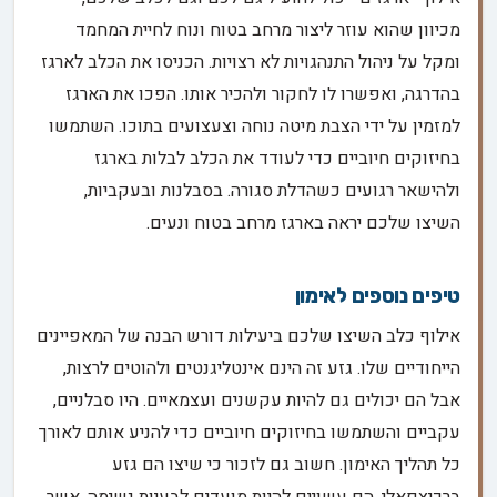
מכיוון שהוא עוזר ליצור מרחב בטוח ונוח לחיית המחמד
ומקל על ניהול התנהגויות לא רצויות. הכניסו את הכלב לארגז
בהדרגה, ואפשרו לו לחקור ולהכיר אותו. הפכו את הארגז
למזמין על ידי הצבת מיטה נוחה וצעצועים בתוכו. השתמשו
בחיזוקים חיוביים כדי לעודד את הכלב לבלות בארגז
ולהישאר רגועים כשהדלת סגורה. בסבלנות ובעקביות,
השיצו שלכם יראה בארגז מרחב בטוח ונעים.
טיפים נוספים לאימון
אילוף כלב השיצו שלכם ביעילות דורש הבנה של המאפיינים
הייחודיים שלו. גזע זה הינם אינטליגנטים ולהוטים לרצות,
אבל הם יכולים גם להיות עקשנים ועצמאיים. היו סבלניים,
עקביים והשתמשו בחיזוקים חיוביים כדי להניע אותם לאורך
כל תהליך האימון. חשוב גם לזכור כי שיצו הם גזע
ברכיצפאלי, הם עשויים להיות מועדים לבעיות נשימה, אשר