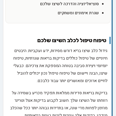
סוציאליזציה והדרכה לשיצו שלכם
שגרת אימונים ומשחקים
טיפוח טיפול לכלב השיצו שלכם
גידול כלב שיצו בריא דורש מסירות, ידע ועקביות. היבטים
חיוניים של טיפול כוללים בדיקות בריאות שגרתיות, טיפוח
יומיומי ויצירת סביבה בטוחה המספקת את צרכיהם. כבעלי
שיצו, הבנה ויישום של טיפוח טיפול נכון יכולים להוביל
לחיים ארוכים ומאושרים יותר עבור כלבכם.
בדיקות בריאות סדירות ממלאות תפקיד מכריע בשמירה על
רווחתו של השיצו שלך. חשוב לקבוע בדיקות אצל וטרינר
מהימן לפחות מדי שנה, או בתדירות גבוהה יותר ככל שהכלב
מזדקן. בדיקות אלה עוזרות לזהות בעיות בריאותיות