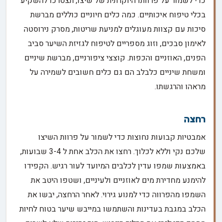
כדי לשמור על פרוותו היוקרתית של שיצו, תצטרכו להשקיע
בכלי טיפוח איכותיים. כמה כלים חיוניים כוללים מברשת
סיכות עם קצוות מעוגלים למניעת שריטות, מסרק נירוסטה
לאימון סבכים, וזוג מספריים לטיפוח לגזיזת השיער סביב
הפנים, האוזניים והכפות. קוצצי ציפורניים, מברשת שיניים
ומשחת שיניים כלבלב הם גם כלים חשובים לשמירה על
מראהו והרגשתו.
רחצה
אמבטיות קבועות נחוצות כדי לשמור על פרוות השיצו
שלכם נקי וללא לכלוך. רחצו את הכלב אחת ל 3-4 שבועות,
באמצעות שמפו עדין לכלבים המיועד לעור רגיש. הקפידו
להימנע מחדירת מים לאוזניים ולעיניים, ושטפו היטב את
השמפו מהפרווה כדי למנוע גירוי. לאחר הרחצה, יבשו את
הכלב במגבת בעדינות והשתמשו במייבש שיער בטוח לחיות