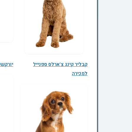
קבליר קינג צ'ארלס ספנייל
יורקשי
למכירה