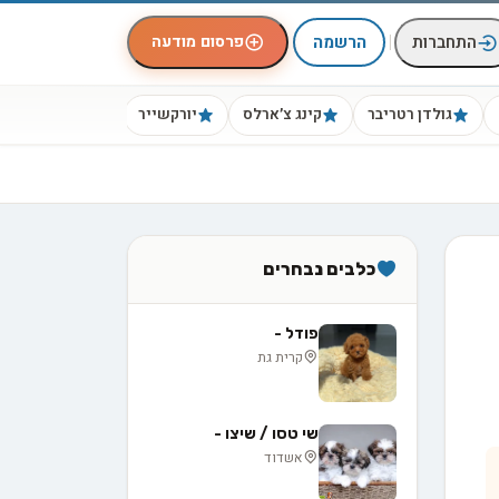
|
פרסום מודעה
התחברות
הרשמה
גולדן רטריבר
קינג צ׳ארלס
יורקשייר
ביגל
כלבים נבחרים
פודל -
קרית גת
שי טסו / שיצו -
אשדוד