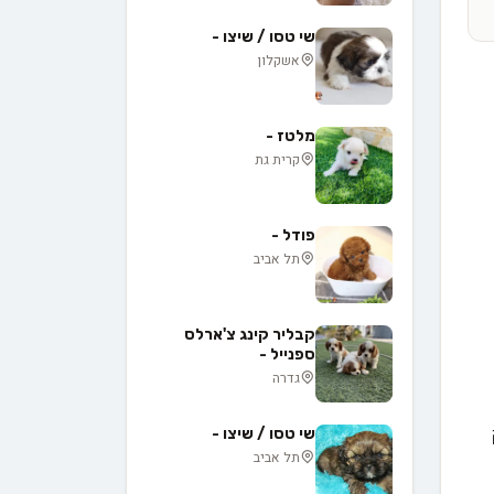
שי טסו / שיצו -
אשקלון
מלטז -
קרית גת
פודל -
תל אביב
קבליר קינג צ'ארלס
ספנייל -
גדרה
שי טסו / שיצו -
תל אביב